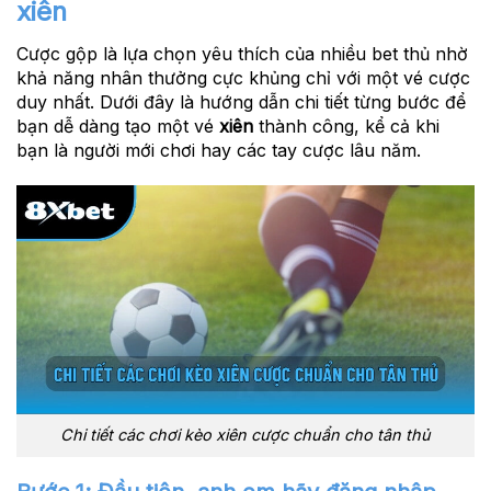
xiên
Cược gộp là lựa chọn yêu thích của nhiều bet thủ nhờ
khả năng nhân thưởng cực khủng chỉ với một vé cược
duy nhất. Dưới đây là hướng dẫn chi tiết từng bước để
bạn dễ dàng tạo một vé
xiên
thành công, kể cả khi
bạn là người mới chơi hay các tay cược lâu năm.
Chi tiết các chơi kèo xiên cược chuẩn cho tân thủ