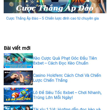
Cược Thắng Áp Đảo – 5 Chiến lược đỉnh cao từ chuyên gia
Bài viết mới
Kèo Cược Quả Phạt Góc Đầu Tiên
8xbet – Cách Đọc Kèo Chuẩn
Casino Hold’em: Cách Chơi Và Chiến
Lược Chiến Thắng
Lô Đề Siêu Tốc 8xbet – Chơi Nhanh,
Trúng Lớn Mỗi Ngày!
Tài xỉu 1 1/4: Hướng dẫn đọc kèo và