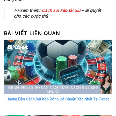
>>Xem thêm:
Cách soi kèo tài xỉu
– Bí quyết
cho các cược thủ
BÀI VIẾT LIÊN QUAN
Hướng Dẫn Cách Bắt Kèo Bóng Đá Chuẩn Xác Nhất Tại 8xbet