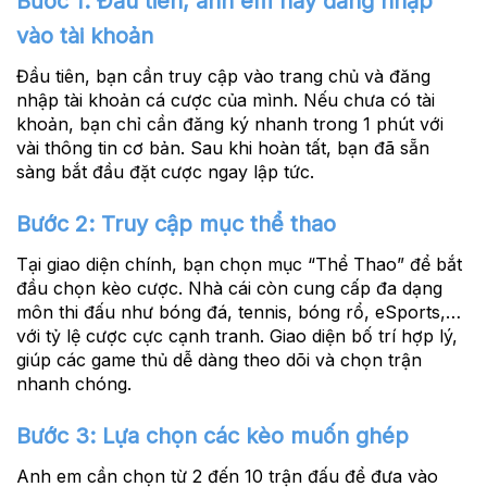
Bước 1: Đầu tiên, anh em hãy đăng nhập
vào tài khoản
Đầu tiên, bạn cần truy cập vào trang chủ và đăng
nhập tài khoản cá cược của mình. Nếu chưa có tài
khoản, bạn chỉ cần đăng ký nhanh trong 1 phút với
vài thông tin cơ bản. Sau khi hoàn tất, bạn đã sẵn
sàng bắt đầu đặt cược ngay lập tức.
Bước 2: Truy cập mục thể thao
Tại giao diện chính, bạn chọn mục “Thể Thao” để bắt
đầu chọn kèo cược. Nhà cái còn cung cấp đa dạng
môn thi đấu như bóng đá, tennis, bóng rổ, eSports,…
với tỷ lệ cược cực cạnh tranh. Giao diện bố trí hợp lý,
giúp các game thủ dễ dàng theo dõi và chọn trận
nhanh chóng.
Bước 3: Lựa chọn các kèo muốn ghép
Anh em cần chọn từ 2 đến 10 trận đấu để đưa vào