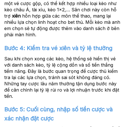
một vé cược gộp, có thể kết hợp nhiều loại kèo như
kèo châu Á, tài xỉu, kèo 1×2,… Sân chơi này còn hỗ
trợ
xiên
hỗn hợp giữa các môn thể thao, mang lại
nhiều lựa chọn linh hoạt cho bet thủ. Mỗi kèo mà anh
em chọn sẽ tự động được thêm vào danh sách ở bên
phải màn hình.
Bước 4: Kiểm tra vé xiên và tỷ lệ thưởng
Sau khi chọn xong các kèo, hệ thống sẽ hiển thị vé
với danh sách kèo, tỷ lệ cộng dồn và số tiền thắng
tiềm năng. Đây là bước quan trọng để cược thủ kiểm
tra lại các lựa chọn, tránh sai sót không đáng có.
Những tay cược lâu năm thường tận dụng bước này
để cân chỉnh lại tỷ lệ rủi ro và lợi nhuận trước khi đặt
tiền.
Bước 5: Cuối cùng, nhập số tiền cược và
xác nhận đặt cược