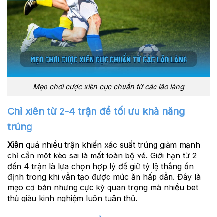
Mẹo chơi cược xiên cực chuẩn từ các lão làng
Chỉ xiên từ 2-4 trận để tối ưu khả năng
trúng
Xiên
quá nhiều trận khiến xác suất trúng giảm mạnh,
chỉ cần một kèo sai là mất toàn bộ vé. Giới hạn từ 2
đến 4 trận là lựa chọn hợp lý để giữ tỷ lệ thắng ổn
định trong khi vẫn tạo được mức ăn hấp dẫn. Đây là
mẹo cơ bản nhưng cực kỳ quan trọng mà nhiều bet
thủ giàu kinh nghiệm luôn tuân thủ.