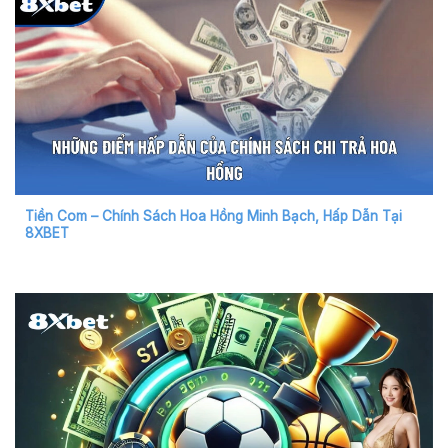
Tiền Com – Chính Sách Hoa Hồng Minh Bạch, Hấp Dẫn Tại
8XBET