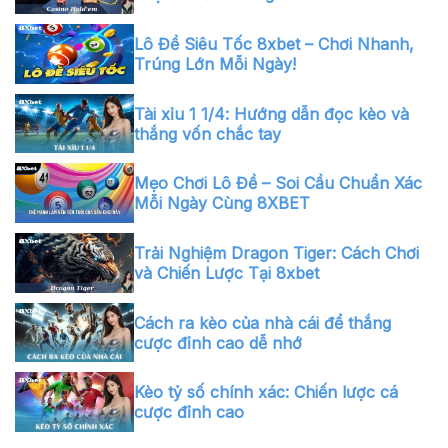
Lô Đề Siêu Tốc 8xbet – Chơi Nhanh,
Trúng Lớn Mỗi Ngày!
Tài xỉu 1 1/4: Hướng dẫn đọc kèo và
thắng vốn chắc tay
Mẹo Chơi Lô Đề – Soi Cầu Chuẩn Xác
Mỗi Ngày Cùng 8XBET
Trải Nghiệm Dragon Tiger: Cách Chơi
và Chiến Lược Tại 8xbet
Cách ra kèo của nhà cái để thắng
cược đỉnh cao dễ nhớ
Kèo tỷ số chính xác: Chiến lược cá
cược đỉnh cao