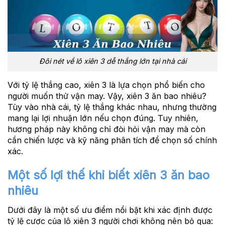
Đôi nét về lô xiên 3 dễ thắng lớn tại nhà cái
Với tỷ lệ thắng cao, xiên 3 là lựa chọn phổ biến cho
người muốn thử vận may. Vậy, xiên 3 ăn bao nhiêu?
Tùy vào nhà cái, tỷ lệ thắng khác nhau, nhưng thường
mang lại lợi nhuận lớn nếu chọn đúng. Tuy nhiên,
hương pháp này không chỉ đòi hỏi vận may mà còn
cần chiến lược và kỹ năng phân tích để chọn số chính
xác.
Một số lợi thế khi biết xiên 3 ăn bao
nhiêu
Dưới đây là một số ưu điểm nổi bật khi xác định được
tỷ lệ cược của lô xiên 3 người chơi không nên bỏ qua: