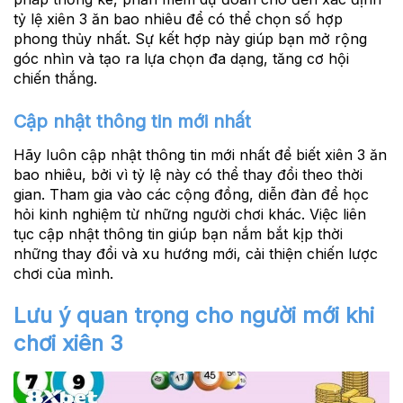
tỷ lệ xiên 3 ăn bao nhiêu để có thể chọn số hợp
phong thủy nhất. Sự kết hợp này giúp bạn mở rộng
góc nhìn và tạo ra lựa chọn đa dạng, tăng cơ hội
chiến thắng.
Cập nhật thông tin mới nhất
Hãy luôn cập nhật thông tin mới nhất để biết xiên 3 ăn
bao nhiêu, bởi vì tỷ lệ này có thể thay đổi theo thời
gian. Tham gia vào các cộng đồng, diễn đàn để học
hỏi kinh nghiệm từ những người chơi khác. Việc liên
tục cập nhật thông tin giúp bạn nắm bắt kịp thời
những thay đổi và xu hướng mới, cải thiện chiến lược
chơi của mình.
Lưu ý quan trọng cho người mới khi
chơi xiên 3