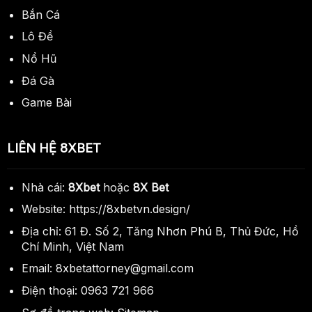
Bắn Cá
Lô Đề
Nổ Hũ
Đá Gà
Game Bài
LIÊN HỆ 8XBET
Nhà cái:
8Xbet
hoặc
8X Bet
Website:
https://8xbetvn.design/
Địa chỉ: 61 Đ. Số 2, Tăng Nhơn Phú B, Thủ Đức, Hồ
Chí Minh, Việt Nam
Email:
8xbetattorney@gmail.com
Điện thoại: 0963 721 966