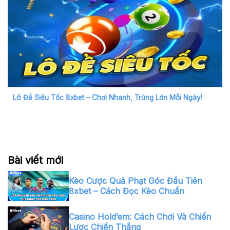
Lô Đề Siêu Tốc 8xbet – Chơi Nhanh, Trúng Lớn Mỗi Ngày!
Bài viết mới
Kèo Cược Quả Phạt Góc Đầu Tiên
8xbet – Cách Đọc Kèo Chuẩn
Casino Hold’em: Cách Chơi Và Chiến
Lược Chiến Thắng