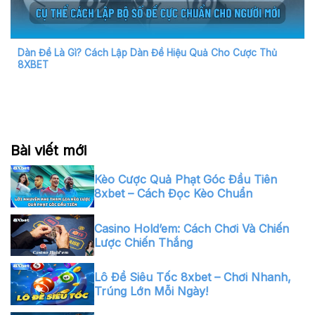
Dàn Đề Là Gì? Cách Lập Dàn Đề Hiệu Quả Cho Cược Thủ
8XBET
Bài viết mới
Kèo Cược Quả Phạt Góc Đầu Tiên
8xbet – Cách Đọc Kèo Chuẩn
Casino Hold’em: Cách Chơi Và Chiến
Lược Chiến Thắng
Lô Đề Siêu Tốc 8xbet – Chơi Nhanh,
Trúng Lớn Mỗi Ngày!