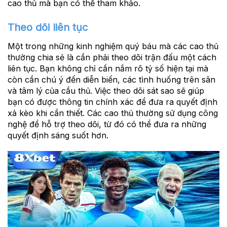
cao thủ mà bạn có thể tham khảo.
Theo dõi liên tục
Một trong những kinh nghiệm quý báu mà các cao thủ
thường chia sẻ là cần phải theo dõi trận đấu một cách
liên tục. Bạn không chỉ cần nắm rõ tỷ số hiện tại mà
còn cần chú ý đến diễn biến, các tình huống trên sân
và tâm lý của cầu thủ. Việc theo dõi sát sao sẽ giúp
bạn có được thông tin chính xác để đưa ra quyết định
xả kèo khi cần thiết. Các cao thủ thường sử dụng công
nghệ để hỗ trợ theo dõi, từ đó có thể đưa ra những
quyết định sáng suốt hơn.