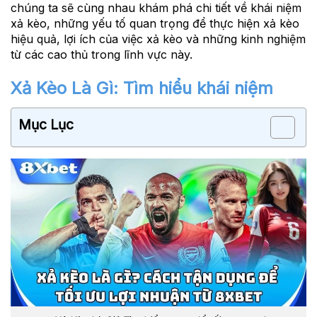
chúng ta sẽ cùng nhau khám phá chi tiết về khái niệm
xả kèo, những yếu tố quan trọng để thực hiện xả kèo
hiệu quả, lợi ích của việc xả kèo và những kinh nghiệm
từ các cao thủ trong lĩnh vực này.
Xả Kèo Là Gì: Tìm hiểu khái niệm
Mục Lục