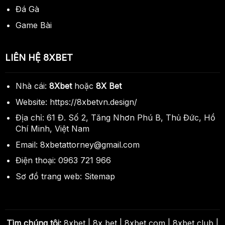
Đá Gà
Game Bài
LIÊN HỆ 8XBET
Nhà cái:
8Xbet
hoặc
8X Bet
Website:
https://8xbetvn.design/
Địa chỉ: 61 Đ. Số 2, Tăng Nhơn Phú B, Thủ Đức, Hồ
Chí Minh, Việt Nam
Email:
8xbetattorney@gmail.com
Điện thoại: 0963 721 966
Sơ đồ trang web:
Sitemap
Tìm chúng tôi:
8xbet | 8x bet | 8xbet com | 8xbet club |