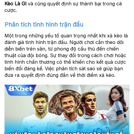
Kèo Là Gì
và cũng quyết định sự thành bại trong cá
cược.
Phân tích tình hình trận đấu
Một trong những yếu tố quan trọng nhất khi xả kèo là
đánh giá tình hình trận đấu. Người chơi cần theo dõi
diễn biến trên sân, từ phong độ cầu thủ đến chiến
thuật của đội bóng. Sự thay đổi trong cách chơi hoặc
tình hình chấn thương có thể khiến cho kết quả cược
biến đổi đáng kể. Việc phân tích sát sao sẽ giúp bạn
đưa ra quyết định đúng đắn về thời điểm xả kèo.