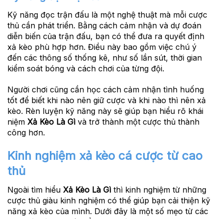
Kỹ năng đọc trận đấu là một nghệ thuật mà mỗi cược
thủ cần phát triển. Bằng cách cảm nhận và dự đoán
diễn biến của trận đấu, bạn có thể đưa ra quyết định
xả kèo phù hợp hơn. Điều này bao gồm việc chú ý
đến các thông số thống kê, như số lần sút, thời gian
kiểm soát bóng và cách chơi của từng đội.
Người chơi cũng cần học cách cảm nhận tình huống
tốt để biết khi nào nên giữ cược và khi nào thì nên xả
kèo. Rèn luyện kỹ năng này sẽ giúp bạn hiểu rõ khái
niệm
Xả Kèo Là Gì
và trở thành một cược thủ thành
công hơn.
Kinh nghiệm xả kèo cá cược từ cao
thủ
Ngoài tìm hiểu
Xả Kèo Là Gì
thì kinh nghiệm từ những
cược thủ giàu kinh nghiệm có thể giúp bạn cải thiện kỹ
năng xả kèo của mình. Dưới đây là một số mẹo từ các