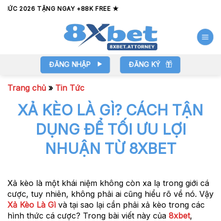
Bỏ
26 TẶNG NGAY +88K FREE ★
qua
nội
dung
ĐĂNG NHẬP
ĐĂNG KÝ
Trang chủ
»
Tin Tức
XẢ KÈO LÀ GÌ? CÁCH TẬN
DỤNG ĐỂ TỐI ƯU LỢI
NHUẬN TỪ 8XBET
Xả kèo là một khái niệm không còn xa lạ trong giới cá
cược, tuy nhiên, không phải ai cũng hiểu rõ về nó. Vậy
Xả Kèo Là Gì
và tại sao lại cần phải xả kèo trong các
hình thức cá cược? Trong bài viết này của
8xbet
,