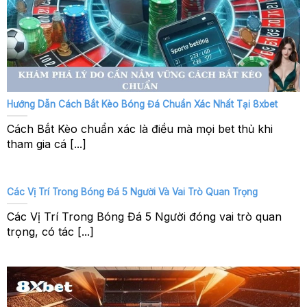
Hướng Dẫn Cách Bắt Kèo Bóng Đá Chuẩn Xác Nhất Tại 8xbet
Cách Bắt Kèo chuẩn xác là điều mà mọi bet thủ khi
tham gia cá [...]
Các Vị Trí Trong Bóng Đá 5 Người Và Vai Trò Quan Trọng
Các Vị Trí Trong Bóng Đá 5 Người đóng vai trò quan
trọng, có tác [...]