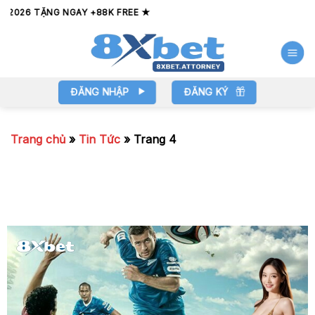
Bỏ
ẶNG NGAY +88K FREE ★
qua
nội
dung
ĐĂNG NHẬP
ĐĂNG KÝ
Trang chủ
»
Tin Tức
»
Trang 4