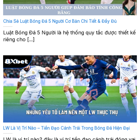
Chia Sẻ Luật Bóng Đá 5 Người Cơ Bản Chi Tiết & Đầy Đủ
Luật Bóng Đá 5 Người là hệ thống quy tắc được thiết kế
riêng cho [...]
LW Là Vị Trí Nào – Tiền Đạo Cánh Trái Trong Bóng Đá Hiện Đại
LW là vị trí nào? đây là vị trí tiền đạo cánh trái đóng vai