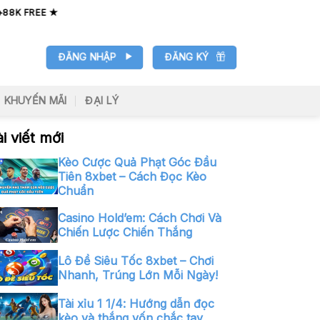
ĐĂNG NHẬP
ĐĂNG KÝ
KHUYẾN MÃI
ĐẠI LÝ
i viết mới
Kèo Cược Quả Phạt Góc Đầu
Tiên 8xbet – Cách Đọc Kèo
Chuẩn
Casino Hold’em: Cách Chơi Và
Chiến Lược Chiến Thắng
Lô Đề Siêu Tốc 8xbet – Chơi
Nhanh, Trúng Lớn Mỗi Ngày!
Tài xỉu 1 1/4: Hướng dẫn đọc
kèo và thắng vốn chắc tay