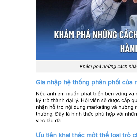
Khám phá những cách nhận
Gia nhập hệ thống phân phối của 
Nếu anh em muốn phát triển bền vững và ng
ký trở thành đại lý. Hội viên sẽ được cấp q
nhận hỗ trợ nội dung marketing và hưởng 
thường. Đây là hình thức phù hợp với nhữ
việc lâu dài.
Ưu tiên khai thác một thể loại trò c