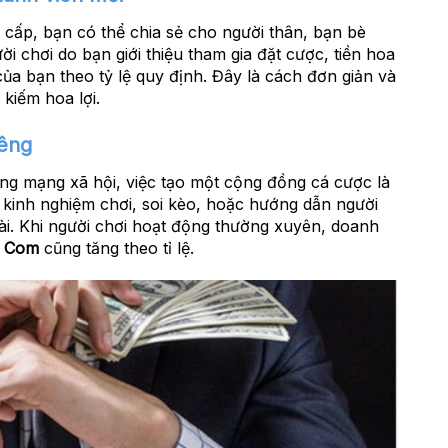
 cấp, bạn có thể chia sẻ cho người thân, bạn bè
i chơi do bạn giới thiệu tham gia đặt cược, tiền hoa
ủa bạn theo tỷ lệ quy định. Đây là cách đơn giản và
kiếm hoa lợi.
iêng
ựng mạng xã hội, việc tạo một cộng đồng cá cược là
 kinh nghiệm chơi, soi kèo, hoặc hướng dẫn người
ài. Khi người chơi hoạt động thường xuyên, doanh
n Com
cũng tăng theo tỉ lệ.