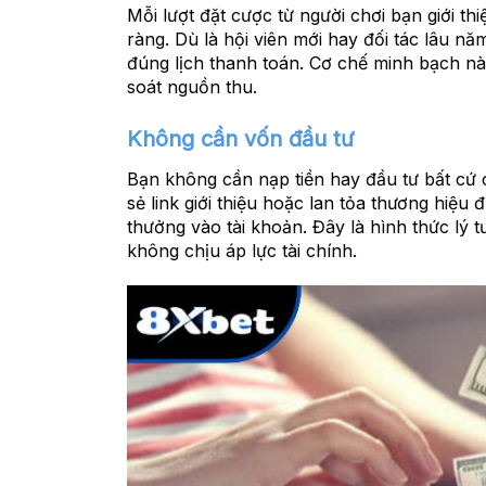
Mỗi lượt đặt cược từ người chơi bạn giới th
ràng. Dù là hội viên mới hay đối tác lâu n
đúng lịch thanh toán. Cơ chế minh bạch nà
soát nguồn thu.
Không cần vốn đầu tư
Bạn không cần nạp tiền hay đầu tư bất cứ 
sẻ link giới thiệu hoặc lan tỏa thương hiệu
thưởng vào tài khoản. Đây là hình thức lý
không chịu áp lực tài chính.