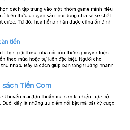
i chọn cách tập trung vào một nhóm game mình hiểu
 có kiến thức chuyên sâu, nội dung chia sẻ sẽ chất
 đặt cược. Từ đó, hoa hồng nhận được cũng ổn định
àn tiền
 do bạn giới thiệu, nhà cái còn thường xuyên triển
ền theo mùa hoặc sự kiện đặc biệt. Người chơi
u thu nhập. Đây là cách giúp bạn tăng trưởng nhanh
h sách Tiền Com
ức khuyến mãi đơn thuần mà còn là chiến lược hỗ
. Dưới đây là những ưu điểm nổi bật mà bất kỳ cược