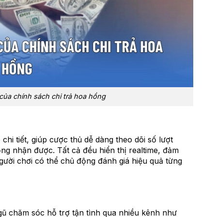
ủa chính sách chi trả hoa hồng
hi tiết, giúp cược thủ dễ dàng theo dõi số lượt
ng nhận được. Tất cả đều hiển thị realtime, đảm
Người chơi có thể chủ động đánh giá hiệu quả từng
gũ chăm sóc hỗ trợ tận tình qua nhiều kênh như