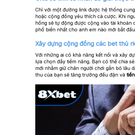
Chỉ với một đường link được hệ thống cung
hoặc cộng đồng yêu thích cá cược. Khi ngườ
hồng sẽ tự động được cộng vào tài khoản c
phổ biến nhất cho anh em nào mới bắt đầu 
Xây dựng cộng đồng các bet thủ r
Với những ai có khả năng kết nối và xây d
lựa chọn đầy tiềm năng. Bạn có thể chia sẻ
mới nhằm giữ chân người chơi gắn bó lâu d
thu của bạn sẽ tăng trưởng đều đặn và
tiề