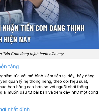
 Tiền Com đang thịnh hành hiện nay
nền tảng
hiêm túc với mô hình kiếm tiền tại đây, hãy đăng
uyền quản lý hệ thống riêng, theo dõi hiệu suất,
mức hoa hồng cao hơn so với người chơi thông
ng ai muốn đầu tư bài bản và xem đây như một công
hơi nhất định