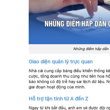
Những điểm hấp dẫn c
Giao diện quản lý trực quan
Nhà cái cung cấp bảng điều khiển thống kê c
cược, tổng doanh thu cũng như tiền hoa hồ
bảo không có độ trễ hay sai lệch dữ liệu. 
giai đoạn hoạt động của mình.
Hỗ trợ tận tính từ A đến Z
Ngay từ khi bắt đầu, anh em sẽ được đội n