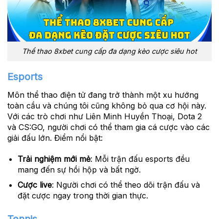
Thể thao 8xbet cung cấp đa dạng kèo cược siêu hot
Esports
Môn thể thao điện tử đang trở thành một xu hướng
toàn cầu và chúng tôi cũng không bỏ qua cơ hội này.
Với các trò chơi như Liên Minh Huyền Thoại, Dota 2
và CS:GO, người chơi có thể tham gia cá cược vào các
giải đấu lớn. Điểm nổi bật:
Trải nghiệm mới mẻ
: Mỗi trận đấu esports đều
mang đến sự hồi hộp và bất ngờ.
Cược live
: Người chơi có thể theo dõi trận đấu và
đặt cược ngay trong thời gian thực.