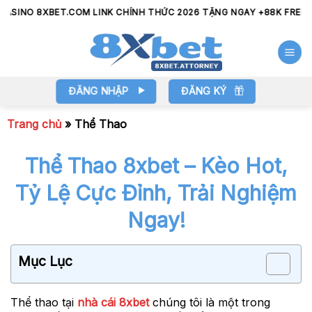
Bỏ
SINO 8XBET.COM LINK CHÍNH THỨC 2026 TẶNG NGAY +88K FREE ★
qua
nội
dung
ĐĂNG NHẬP
ĐĂNG KÝ
Trang chủ
»
Thể Thao
Thể Thao 8xbet – Kèo Hot,
Tỷ Lệ Cực Đỉnh, Trải Nghiệm
Ngay!
Mục Lục
Thể thao tại
nhà cái 8xbet
chúng tôi là một trong