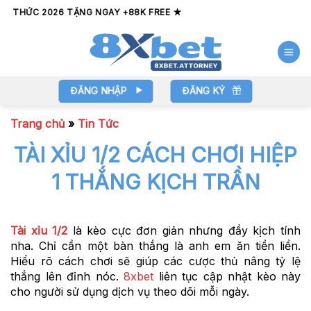
Bỏ
026 TẶNG NGAY +88K FREE ★
qua
nội
dung
ĐĂNG NHẬP
ĐĂNG KÝ
Trang chủ
»
Tin Tức
TÀI XỈU 1/2 CÁCH CHƠI HIỆP
1 THẮNG KỊCH TRẦN
Tài xỉu 1/2
là kèo cực đơn giản nhưng đầy kịch tính
nha. Chỉ cần một bàn thắng là anh em ăn tiền liền.
Hiểu rõ cách chơi sẽ giúp các cược thủ nâng tỷ lệ
thắng lên đỉnh nóc.
8xbet
liên tục cập nhật kèo này
cho người sử dụng dịch vụ theo dõi mỗi ngày.