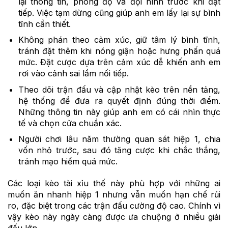
lại thông tin, phong độ và đội hình trước khi đặt
tiếp. Việc tạm dừng cũng giúp anh em lấy lại sự bình
tĩnh cần thiết.
Không phán theo cảm xúc, giữ tâm lý bình tĩnh,
tránh đặt thêm khi nóng giận hoặc hưng phấn quá
mức. Đặt cược dựa trên cảm xúc dễ khiến anh em
rơi vào cảnh sai lầm nối tiếp.
Theo dõi trận đấu và cập nhật kèo trên nền tảng,
hệ thống để đưa ra quyết định đúng thời điểm.
Những thông tin này giúp anh em có cái nhìn thực
tế và chọn cửa chuẩn xác.
Người chơi lâu năm thường quan sát hiệp 1, chia
vốn nhỏ trước, sau đó tăng cược khi chắc thắng,
tránh mạo hiểm quá mức.
Các loại kèo tài xỉu thế này phù hợp với những ai
muốn ăn nhanh hiệp 1 nhưng vẫn muốn hạn chế rủi
ro, đặc biệt trong các trận đấu cường độ cao. Chính vì
vậy kèo này ngày càng được ưa chuộng ở nhiều giải