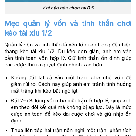
Khi nào nên chọn tài 0.5
Mẹo quản lý vốn và tinh thần chơi
kèo tài xỉu 1/2
Quản lý vốn và tinh thần là yếu tố quan trọng để chiến
thắng kèo tài xỉu 1/2. Dù kèo đơn giản, anh em vẫn
cần tính toán vốn hợp lý. Giữ tinh thần ổn định giúp
các cược thủ ra quyết định chính xác hơn.
Không đặt tất cả vào một trận, chia nhỏ vốn để
giảm rủi ro. Cách này giúp anh em tránh tình huống
mất trắng khi kèo bất ngờ lật.
Đặt 2–5% tổng vốn cho mỗi trận là hợp lý, giúp anh
em theo dõi kết quả mà không bị áp lực. Đây là mức
cược an toàn để kéo dài cuộc chơi và giữ nhịp ổn
định.
Thua liên tiếp hai trận nên nghỉ một trận, phân tích