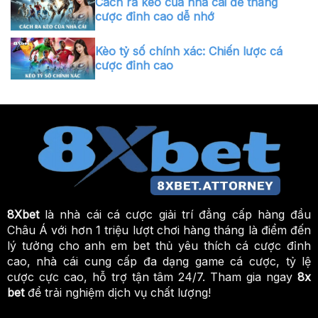
Cách ra kèo của nhà cái để thắng
cược đỉnh cao dễ nhớ
Kèo tỷ số chính xác: Chiến lược cá
cược đỉnh cao
8Xbet
là nhà cái cá cược giải trí đẳng cấp hàng đầu
Châu Á với hơn 1 triệu lượt chơi hàng tháng là điểm đến
lý tưởng cho anh em bet thủ yêu thích cá cược đỉnh
cao, nhà cái cung cấp đa dạng game cá cược, tỷ lệ
cược cực cao, hỗ trợ tận tâm 24/7. Tham gia ngay
8x
bet
để trải nghiệm dịch vụ chất lượng!