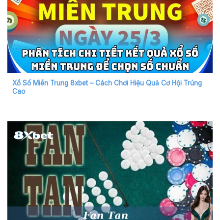
Xổ Số Miền Trung 8xbet – Cách Chơi Hiệu Quả Cơ Hội Trúng
Cao