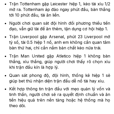
Trận Tottenham gặp Leicester hiệp 1, kèo tài xỉu 1/2
mở ra. Tottenham áp đảo ngay phút đầu, bàn thắng
tới 10 phút đầu, tài ăn liền.
Người chơi quan sát đội hình đối phương thiếu tiền
đạo, vẫn giữ tài để ăn thêm, tận dụng cơ hội hiệp 1.
Trận Liverpool gặp Arsenal, phút 23 Liverpool mở
tỷ số, tài 0.5 hiệp 1 nổ, anh em không cần quan tâm
bàn thứ hai, chỉ cần nắm bản chất kèo nửa trái.
Trận Man United gặp Atletico hiệp 1 không bàn
thắng, xỉu thắng, giúp người chơi thấy rõ chọn xỉu
khi trận đấu kín là hợp lý.
Quan sát phong độ, đội hình, thống kê hiệp 1 sẽ
giúp bet thủ nhận diện trận đấu dễ nổ tài hay xỉu.
Kết hợp thông tin trận đấu với mẹo quản lý vốn và
tinh thần, người chơi sẽ ra quyết định chuẩn và ăn
tiền hiệu quả trên nền tảng hoặc hệ thống mà họ
theo dõi.