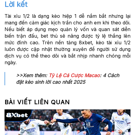
Lời kết
Tài xỉu 1/2 là dạng kèo hiệp 1 dễ nắm bắt nhưng lại
mang đến cảm giác kịch trần cho anh em khi theo dõi.
Nếu biết áp dụng mẹo quản lý vốn và quan sát diễn
biến trận đấu, bet thủ sẽ nâng được tỷ lệ thắng lên
mức đỉnh cao. Trên nền tảng 8xbet, kèo tài xỉu 1/2
luôn được cập nhật thường xuyên để người sử dụng
dịch vụ có thể theo dõi và bắt nhịp nhanh chóng mỗi
ngày.
>>Xem thêm:
Tỷ Lệ Cá Cược Macao
: 4 Cách
đặt kèo sinh lời cao nhất 2025
BÀI VIẾT LIÊN QUAN