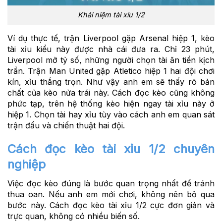
Khái niệm tài xỉu 1/2
Ví dụ thực tế, trận Liverpool gặp Arsenal hiệp 1, kèo
tài xỉu kiểu này được nhà cái đưa ra. Chỉ 23 phút,
Liverpool mở tỷ số, những người chọn tài ăn tiền kịch
trần. Trận Man United gặp Atletico hiệp 1 hai đội chơi
kín, xỉu thắng trọn. Như vậy anh em sẽ thấy rõ bản
chất của kèo nửa trái này. Cách đọc kèo cũng không
phức tạp, trên hệ thống kèo hiện ngay tài xỉu này ở
hiệp 1. Chọn tài hay xỉu tùy vào cách anh em quan sát
trận đấu và chiến thuật hai đội.
Cách đọc kèo tài xỉu 1/2 chuyên
nghiệp
Việc đọc kèo đúng là bước quan trọng nhất để tránh
thua oan. Nếu anh em mới chơi, không nên bỏ qua
bước này. Cách đọc kèo tài xỉu 1/2 cực đơn giản và
trực quan, không có nhiều biến số.