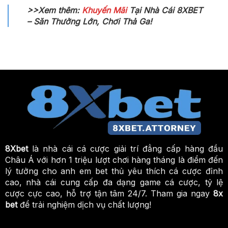
>>Xem thêm:
Khuyến Mãi
Tại Nhà Cái 8XBET
– Săn Thưởng Lớn, Chơi Thả Ga!
8Xbet
là nhà cái cá cược giải trí đẳng cấp hàng đầu
Châu Á với hơn 1 triệu lượt chơi hàng tháng là điểm đến
lý tưởng cho anh em bet thủ yêu thích cá cược đỉnh
cao, nhà cái cung cấp đa dạng game cá cược, tỷ lệ
cược cực cao, hỗ trợ tận tâm 24/7. Tham gia ngay
8x
bet
để trải nghiệm dịch vụ chất lượng!