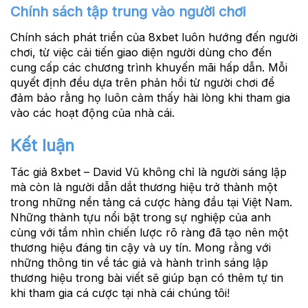
Chính sách tập trung vào người chơi
Chính sách phát triển của 8xbet luôn hướng đến người
chơi, từ việc cải tiến giao diện người dùng cho đến
cung cấp các chương trình khuyến mãi hấp dẫn. Mỗi
quyết định đều dựa trên phản hồi từ người chơi để
đảm bảo rằng họ luôn cảm thấy hài lòng khi tham gia
vào các hoạt động của nhà cái.
Kết luận
Tác giả 8xbet – David Vũ không chỉ là người sáng lập
mà còn là người dẫn dắt thương hiệu trở thành một
trong những nền tảng cá cược hàng đầu tại Việt Nam.
Những thành tựu nổi bật trong sự nghiệp của anh
cùng với tầm nhìn chiến lược rõ ràng đã tạo nên một
thương hiệu đáng tin cậy và uy tín. Mong rằng với
những thông tin về tác giả và hành trình sáng lập
thương hiệu trong bài viết sẽ giúp bạn có thêm tự tin
khi tham gia cá cược tại nhà cái chúng tôi!