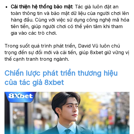
Cải thiện hệ thống bảo mật
: Tác giả luôn đặt an
toàn thông tin và bảo mật dữ liệu của người chơi lên
hàng đầu. Cùng với việc sử dụng công nghệ mã hóa
tiên tiến, giúp người chơi có thể yên tâm khi tham
gia vào các trò chơi.
Trong suốt quá trình phát triển, David Vũ luôn chú
trọng đến sự đổi mới và cải tiến, giúp 8xbet giữ vững vị
thế cạnh tranh trong ngành.
Chiến lược phát triển thương hiệu
của tác giả 8xbet