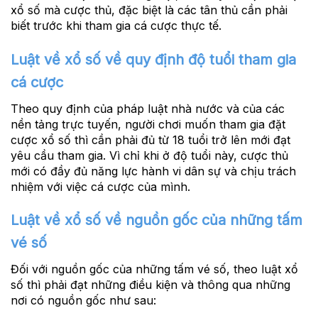
xổ số mà cược thủ, đặc biệt là các tân thủ cần phải
biết trước khi tham gia cá cược thực tế.
Luật về xổ số về quy định độ tuổi tham gia
cá cược
Theo quy định của pháp luật nhà nước và của các
nền tảng trực tuyến, người chơi muốn tham gia đặt
cược xổ số thì cần phải đủ từ 18 tuổi trở lên mới đạt
yêu cầu tham gia. Vì chỉ khi ở độ tuổi này, cược thủ
mới có đầy đủ năng lực hành vi dân sự và chịu trách
nhiệm với việc cá cược của mình.
Luật về xổ số về nguồn gốc của những tấm
vé số
Đối với nguồn gốc của những tấm vé số, theo luật xổ
số thì phải đạt những điều kiện và thông qua những
nơi có nguồn gốc như sau: