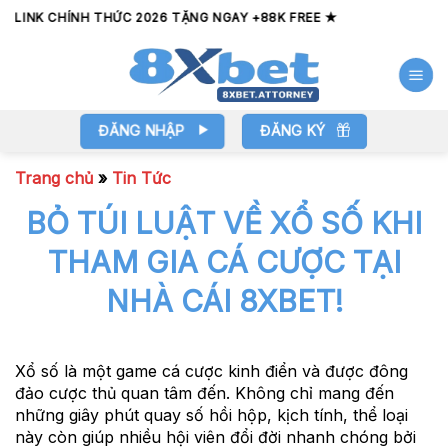
Bỏ
CHÍNH THỨC 2026 TẶNG NGAY +88K FREE ★
qua
nội
dung
ĐĂNG NHẬP
ĐĂNG KÝ
Trang chủ
»
Tin Tức
BỎ TÚI LUẬT VỀ XỔ SỐ KHI
THAM GIA CÁ CƯỢC TẠI
NHÀ CÁI 8XBET!
Xổ số là một game cá cược kinh điển và được đông
đảo cược thủ quan tâm đến. Không chỉ mang đến
những giây phút quay số hồi hộp, kịch tính, thể loại
này còn giúp nhiều hội viên đổi đời nhanh chóng bởi