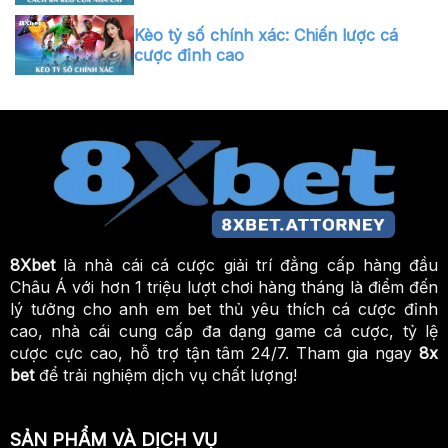
Kèo tỷ số chính xác: Chiến lược cá
cược đỉnh cao
8Xbet
là nhà cái cá cược giải trí đẳng cấp hàng đầu
Châu Á với hơn 1 triệu lượt chơi hàng tháng là điểm đến
lý tưởng cho anh em bet thủ yêu thích cá cược đỉnh
cao, nhà cái cung cấp đa dạng game cá cược, tỷ lệ
cược cực cao, hỗ trợ tận tâm 24/7. Tham gia ngay
8x
bet
để trải nghiệm dịch vụ chất lượng!
SẢN PHẨM VÀ DỊCH VỤ