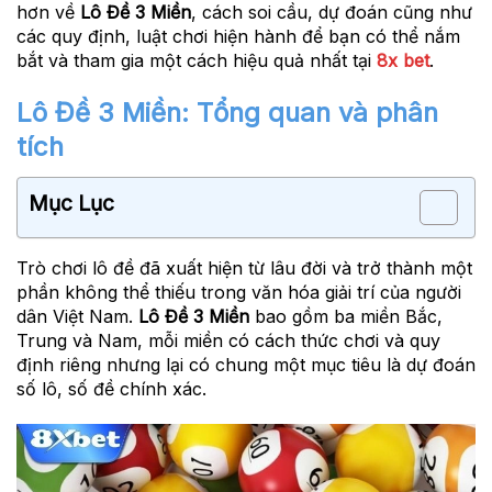
hơn về
Lô Đề 3 Miền
, cách soi cầu, dự đoán cũng như
các quy định, luật chơi hiện hành để bạn có thể nắm
bắt và tham gia một cách hiệu quả nhất tại
8x bet
.
Lô Đề 3 Miền: Tổng quan và phân
tích
Mục Lục
Trò chơi lô đề đã xuất hiện từ lâu đời và trở thành một
phần không thể thiếu trong văn hóa giải trí của người
dân Việt Nam.
Lô Đề 3 Miền
bao gồm ba miền Bắc,
Trung và Nam, mỗi miền có cách thức chơi và quy
định riêng nhưng lại có chung một mục tiêu là dự đoán
số lô, số đề chính xác.