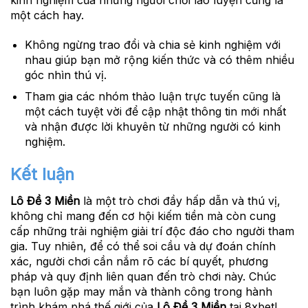
một cách hay.
Không ngừng trao đổi và chia sẻ kinh nghiệm với
nhau giúp bạn mở rộng kiến thức và có thêm nhiều
góc nhìn thú vị.
Tham gia các nhóm thảo luận trực tuyến cũng là
một cách tuyệt vời để cập nhật thông tin mới nhất
và nhận được lời khuyên từ những người có kinh
nghiệm.
Kết luận
Lô Đề 3 Miền
là một trò chơi đầy hấp dẫn và thú vị,
không chỉ mang đến cơ hội kiếm tiền mà còn cung
cấp những trải nghiệm giải trí độc đáo cho người tham
gia. Tuy nhiên, để có thể soi cầu và dự đoán chính
xác, người chơi cần nắm rõ các bí quyết, phương
pháp và quy định liên quan đến trò chơi này. Chúc
bạn luôn gặp may mắn và thành công trong hành
trình khám phá thế giới của
Lô Đề 3 Miền
tại 8xbet!