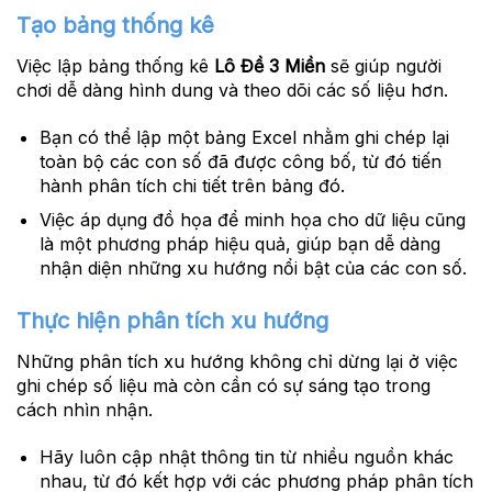
Tạo bảng thống kê
Việc lập bảng thống kê
Lô Đề 3 Miền
sẽ giúp người
chơi dễ dàng hình dung và theo dõi các số liệu hơn.
Bạn có thể lập một bảng Excel nhằm ghi chép lại
toàn bộ các con số đã được công bố, từ đó tiến
hành phân tích chi tiết trên bảng đó.
Việc áp dụng đồ họa để minh họa cho dữ liệu cũng
là một phương pháp hiệu quả, giúp bạn dễ dàng
nhận diện những xu hướng nổi bật của các con số.
Thực hiện phân tích xu hướng
Những phân tích xu hướng không chỉ dừng lại ở việc
ghi chép số liệu mà còn cần có sự sáng tạo trong
cách nhìn nhận.
Hãy luôn cập nhật thông tin từ nhiều nguồn khác
nhau, từ đó kết hợp với các phương pháp phân tích