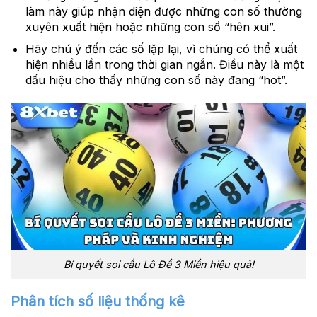
làm này giúp nhận diện được những con số thường
xuyên xuất hiện hoặc những con số “hên xui”.
Hãy chú ý đến các số lặp lại, vì chúng có thể xuất
hiện nhiều lần trong thời gian ngắn. Điều này là một
dấu hiệu cho thấy những con số này đang “hot”.
Bí quyết soi cầu Lô Đề 3 Miền hiệu quả!
Phân tích số liệu thống kê