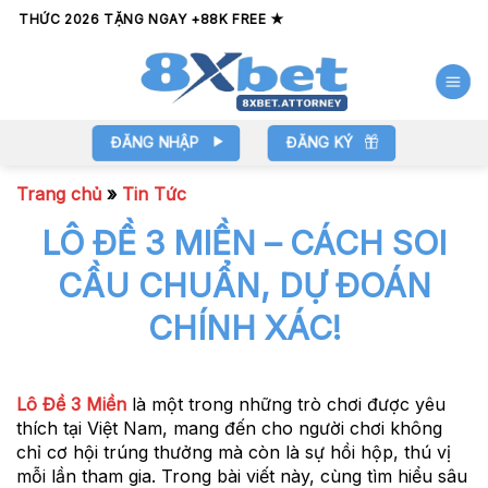
Bỏ
026 TẶNG NGAY +88K FREE ★
qua
nội
dung
ĐĂNG NHẬP
ĐĂNG KÝ
Trang chủ
»
Tin Tức
LÔ ĐỀ 3 MIỀN – CÁCH SOI
CẦU CHUẨN, DỰ ĐOÁN
CHÍNH XÁC!
Lô Đề 3 Miền
là một trong những trò chơi được yêu
thích tại Việt Nam, mang đến cho người chơi không
chỉ cơ hội trúng thưởng mà còn là sự hồi hộp, thú vị
mỗi lần tham gia. Trong bài viết này, cùng tìm hiểu sâu