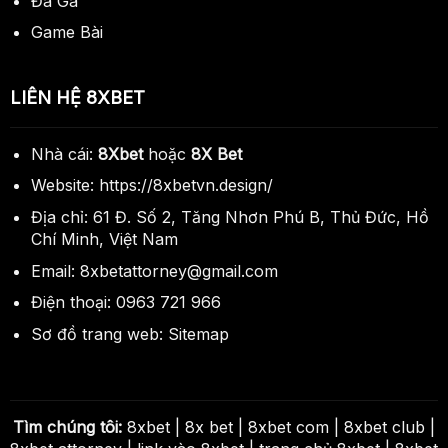
Đá Gà
Game Bài
LIÊN HỆ 8XBET
Nhà cái:
8Xbet
hoặc
8X Bet
Website:
https://8xbetvn.design/
Địa chỉ: 61 Đ. Số 2, Tăng Nhơn Phú B, Thủ Đức, Hồ
Chí Minh, Việt Nam
Email:
8xbetattorney@gmail.com
Điện thoại: 0963 721 966
Sơ đồ trang web:
Sitemap
Tìm chúng tôi:
8xbet | 8x bet | 8xbet com | 8xbet club |