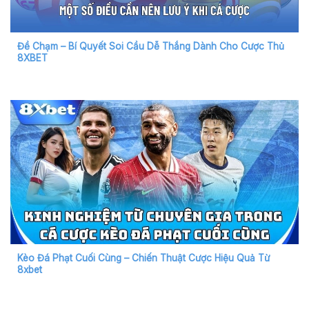
Đề Chạm – Bí Quyết Soi Cầu Dễ Thắng Dành Cho Cược Thủ
8XBET
Kèo Đá Phạt Cuối Cùng – Chiến Thuật Cược Hiệu Quả Từ
8xbet