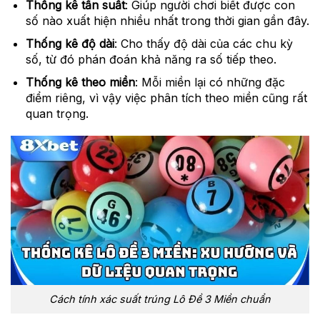
Thống kê tần suất
: Giúp người chơi biết được con
số nào xuất hiện nhiều nhất trong thời gian gần đây.
Thống kê độ dài
: Cho thấy độ dài của các chu kỳ
số, từ đó phán đoán khả năng ra số tiếp theo.
Thống kê theo miền
: Mỗi miền lại có những đặc
điểm riêng, vì vậy việc phân tích theo miền cũng rất
quan trọng.
Cách tính xác suất trúng Lô Đề 3 Miền chuẩn