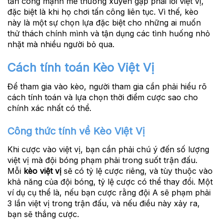
tấn công mạnh mẽ thường xuyên gặp phải lỗi việt vị,
đặc biệt là khi họ chơi tấn công liên tục. Vì thế, kèo
này là một sự chọn lựa đặc biệt cho những ai muốn
thử thách chính mình và tận dụng các tình huống nhỏ
nhặt mà nhiều người bỏ qua.
Cách tính toán Kèo Việt Vị
Để tham gia vào kèo, người tham gia cần phải hiểu rõ
cách tính toán và lựa chọn thời điểm cược sao cho
chính xác nhất có thể.
Công thức tính về Kèo Việt Vị
Khi cược vào việt vị, bạn cần phải chú ý đến số lượng
việt vị mà đội bóng phạm phải trong suốt trận đấu.
Mỗi
kèo việt vị
sẽ có tỷ lệ cược riêng, và tùy thuộc vào
khả năng của đội bóng, tỷ lệ cược có thể thay đổi. Một
ví dụ cụ thể là, nếu bạn cược rằng đội A sẽ phạm phải
3 lần việt vị trong trận đấu, và nếu điều này xảy ra,
bạn sẽ thắng cược.