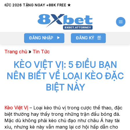
Bỏ
6 TẶNG NGAY +88K FREE ★
qua
nội
dung
ĐĂNG NHẬP
ĐĂNG KÝ
Trang chủ
»
Tin Tức
KÈO VIỆT VỊ: 5 ĐIỀU BẠN
NÊN BIẾT VỀ LOẠI KÈO ĐẶC
BIỆT NÀY
Kèo Việt Vị
– Loại kèo thú vị trong cược thể thao, đặc
biệt thường hay thấy trong những trận đấu bóng đá.
Mặc dù không phải kèo chủ đạo như châu Á hay tài
xỉu, nhưng kè này vẫn mang lại cơ hội hấp dẫn cho