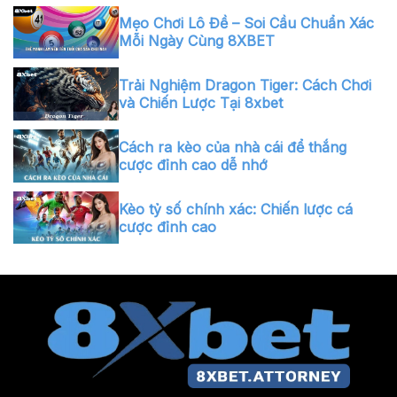
Mẹo Chơi Lô Đề – Soi Cầu Chuẩn Xác
Mỗi Ngày Cùng 8XBET
Trải Nghiệm Dragon Tiger: Cách Chơi
và Chiến Lược Tại 8xbet
Cách ra kèo của nhà cái để thắng
cược đỉnh cao dễ nhớ
Kèo tỷ số chính xác: Chiến lược cá
cược đỉnh cao