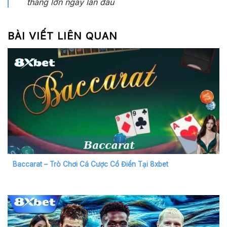
thắng lớn ngay lần đầu
BÀI VIẾT LIÊN QUAN
Baccarat – Trò Chơi Cá Cược Cổ Điển Tại 8xbet