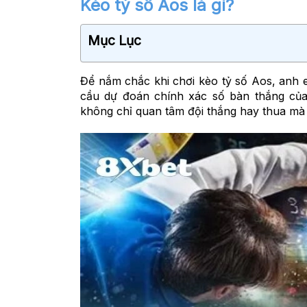
Kèo tỷ số Aos là gì?
Mục Lục
Để nắm chắc khi chơi kèo tỷ số Aos, anh e
cầu dự đoán chính xác số bàn thắng của 
không chỉ quan tâm đội thắng hay thua mà 