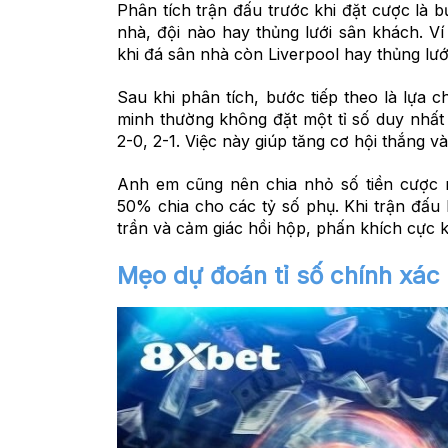
Phân tích trận đấu trước khi đặt cược là 
nhà, đội nào hay thủng lưới sân khách. Ví
khi đá sân nhà còn Liverpool hay thủng lướ
Sau khi phân tích, bước tiếp theo là lựa 
minh thường không đặt một tỉ số duy nhất 
2-0, 2-1. Việc này giúp tăng cơ hội thắng và
Anh em cũng nên chia nhỏ số tiền cược 
50% chia cho các tỷ số phụ. Khi trận đấu k
trần và cảm giác hồi hộp, phấn khích cực 
Mẹo dự đoán tỉ số chính xác