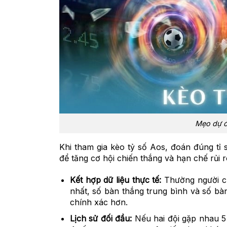
Mẹo dự đ
Khi tham gia kèo tỷ số Aos, đoán đúng t
để tăng cơ hội chiến thắng và hạn chế rủi r
Kết hợp dữ liệu thực tế:
Thường người ch
nhất, số bàn thắng trung bình và số bàn
chính xác hơn.
Lịch sử đối đầu:
Nếu hai đội gặp nhau 5 l