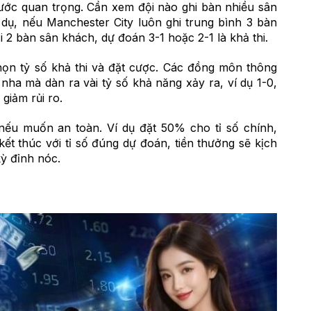
bước quan trọng. Cần xem đội nào ghi bàn nhiều sân
 dụ, nếu Manchester City luôn ghi trung bình 3 bàn
i 2 bàn sân khách, dự đoán 3-1 hoặc 2-1 là khả thi.
chọn tỷ số khả thi và đặt cược. Các đồng môn thông
nha mà dàn ra vài tỷ số khả năng xảy ra, ví dụ 1-0,
 giảm rủi ro.
nếu muốn an toàn. Ví dụ đặt 50% cho tỉ số chính,
ết thúc với tỉ số đúng dự đoán, tiền thưởng sẽ kịch
kỳ đỉnh nóc.