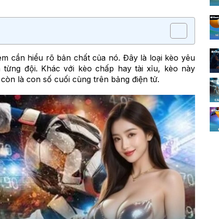
m cần hiểu rõ bản chất của nó. Đây là loại kèo yêu
từng đội. Khác với kèo chấp hay tài xỉu, kèo này
còn là con số cuối cùng trên bảng điện tử.