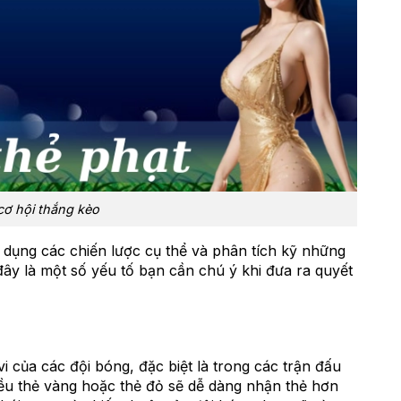
cơ hội thắng kèo
p dụng các chiến lược cụ thể và phân tích kỹ những
ây là một số yếu tố bạn cần chú ý khi đưa ra quyết
i của các đội bóng, đặc biệt là trong các trận đấu
iều thẻ vàng hoặc thẻ đỏ sẽ dễ dàng nhận thẻ hơn