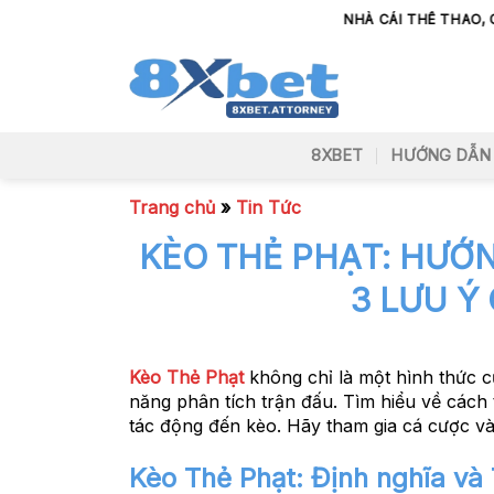
Bỏ
★ 8XBET - 8X BET | NHÀ CÁI THỂ THAO, CASINO 
qua
nội
dung
8XBET
HƯỚNG DẪN
Trang chủ
»
Tin Tức
KÈO THẺ PHẠT: HƯỚN
3 LƯU Ý
Kèo Thẻ Phạt
không chỉ là một hình thức c
năng phân tích trận đấu. Tìm hiểu về cách 
tác động đến kèo. Hãy tham gia cá cược và
Kèo Thẻ Phạt: Định nghĩa và