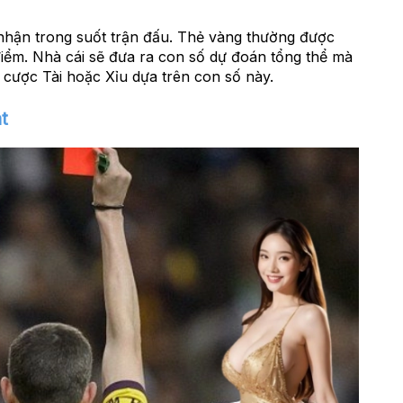
 nhận trong suốt trận đấu. Thẻ vàng thường được
 2 điểm. Nhà cái sẽ đưa ra con số dự đoán tổng thể mà
n cược Tài hoặc Xỉu dựa trên con số này.
t