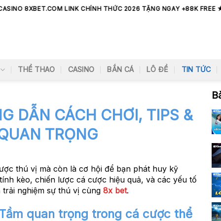
8XBET.COM LINK CHÍNH THỨC 2026 TẶNG NGAY +88K FREE ★
THỂ THAO
CASINO
BẮN CÁ
LÔ ĐỀ
TIN TỨC
Bà
G DẪN CÁCH CHƠI, TIPS &
 QUAN TRỌNG
ược thú vị mà còn là cơ hội để bạn phát huy kỹ
tính kèo, chiến lược cá cược hiệu quả, và các yếu tố
 trải nghiệm sự thú vị cùng
8x bet
.
 Tầm quan trọng trong cá cược thể