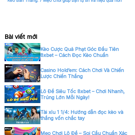
Kèo Bàn Thắng: 7 Mẹo chơi giúp bạn tự tin và hiệu quả hơn
Bài viết mới
Kèo Cược Quả Phạt Góc Đầu Tiên
8xbet – Cách Đọc Kèo Chuẩn
Casino Hold’em: Cách Chơi Và Chiến
Lược Chiến Thắng
Lô Đề Siêu Tốc 8xbet – Chơi Nhanh,
Trúng Lớn Mỗi Ngày!
Tài xỉu 1 1/4: Hướng dẫn đọc kèo và
thắng vốn chắc tay
Mẹo Chơi Lô Đề – Soi Cầu Chuẩn Xác