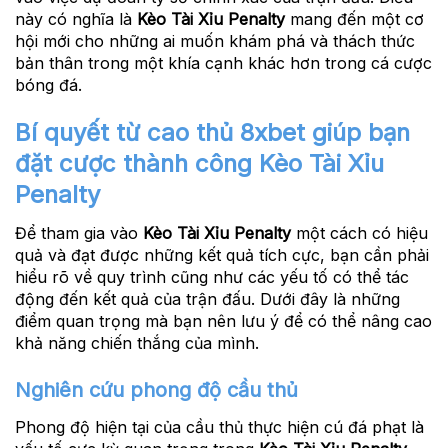
này có nghĩa là
Kèo Tài Xỉu Penalty
mang đến một cơ
hội mới cho những ai muốn khám phá và thách thức
bản thân trong một khía cạnh khác hơn trong cá cược
bóng đá.
Bí quyết từ cao thủ 8xbet giúp bạn
đặt cược thành công Kèo Tài Xỉu
Penalty
Để tham gia vào
Kèo Tài Xỉu Penalty
một cách có hiệu
quả và đạt được những kết quả tích cực, bạn cần phải
hiểu rõ về quy trình cũng như các yếu tố có thể tác
động đến kết quả của trận đấu. Dưới đây là những
điểm quan trọng mà bạn nên lưu ý để có thể nâng cao
khả năng chiến thắng của mình.
Nghiên cứu phong độ cầu thủ
Phong độ hiện tại của cầu thủ thực hiện cú đá phạt là