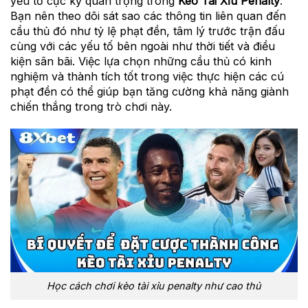
yếu tố cực kỳ quan trọng trong
Kèo Tài Xỉu Penalty
.
Bạn nên theo dõi sát sao các thông tin liên quan đến
cầu thủ đó như tỷ lệ phạt đền, tâm lý trước trận đấu
cùng với các yếu tố bên ngoài như thời tiết và điều
kiện sân bãi. Việc lựa chọn những cầu thủ có kinh
nghiệm và thành tích tốt trong việc thực hiện các cú
phạt đền có thể giúp bạn tăng cường khả năng giành
chiến thắng trong trò chơi này.
Học cách chơi kèo tài xỉu penalty như cao thủ