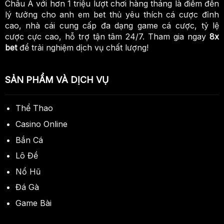
Châu Á với hơn 1 triệu lượt chơi hàng tháng là điểm đến
lý tưởng cho anh em bet thủ yêu thích cá cược đỉnh
cao, nhà cái cung cấp đa dạng game cá cược, tỷ lệ
cược cực cao, hỗ trợ tận tâm 24/7. Tham gia ngay
8x
bet
để trải nghiệm dịch vụ chất lượng!
SẢN PHẨM VÀ DỊCH VỤ
Thể Thao
Casino Online
Bắn Cá
Lô Đề
Nổ Hũ
Đá Gà
Game Bài