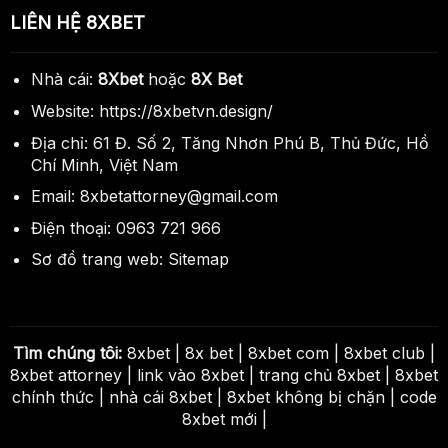
LIÊN HỆ 8XBET
Nhà cái:
8Xbet
hoặc
8X Bet
Website:
https://8xbetvn.design/
Địa chỉ: 61 Đ. Số 2, Tăng Nhơn Phú B, Thủ Đức, Hồ
Chí Minh, Việt Nam
Email:
8xbetattorney@gmail.com
Điện thoại: 0963 721 966
Sơ đồ trang web:
Sitemap
Tìm chúng tôi:
8xbet | 8x bet | 8xbet com | 8xbet club |
8xbet attorney | link vào 8xbet | trang chủ 8xbet | 8xbet
chính thức | nhà cái 8xbet | 8xbet không bị chặn | code
8xbet mới |