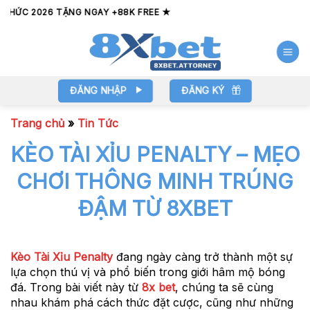
Bỏ
26 TẶNG NGAY +88K FREE ★
qua
nội
dung
ĐĂNG NHẬP
ĐĂNG KÝ
Trang chủ
»
Tin Tức
KÈO TÀI XỈU PENALTY – MẸO
CHƠI THÔNG MINH TRÚNG
ĐẬM TỪ 8XBET
Kèo Tài Xỉu Penalty
đang ngày càng trở thành một sự
lựa chọn thú vị và phổ biến trong giới hâm mộ bóng
đá. Trong bài viết này từ
8x bet
, chúng ta sẽ cùng
nhau khám phá cách thức đặt cược, cũng như những