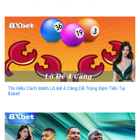
Tìm Hiểu Cách Đánh Lô Đề 4 Càng Dễ Trúng Đậm Tiền Tại
8xbet!