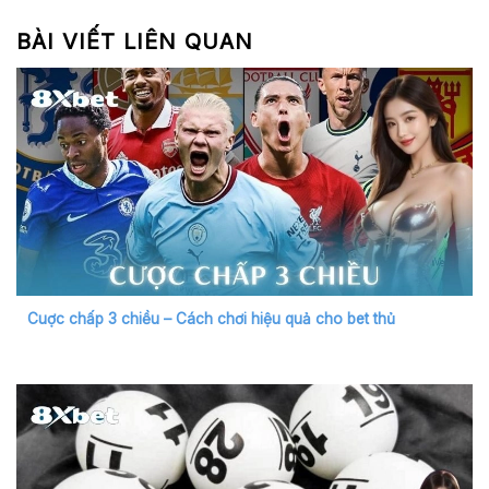
BÀI VIẾT LIÊN QUAN
Cuợc chấp 3 chiều – Cách chơi hiệu quả cho bet thủ