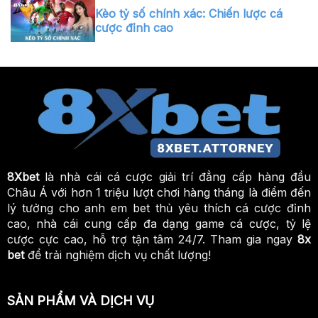
Kèo tỷ số chính xác: Chiến lược cá
cược đỉnh cao
8Xbet
là nhà cái cá cược giải trí đẳng cấp hàng đầu
Châu Á với hơn 1 triệu lượt chơi hàng tháng là điểm đến
lý tưởng cho anh em bet thủ yêu thích cá cược đỉnh
cao, nhà cái cung cấp đa dạng game cá cược, tỷ lệ
cược cực cao, hỗ trợ tận tâm 24/7. Tham gia ngay
8x
bet
để trải nghiệm dịch vụ chất lượng!
SẢN PHẨM VÀ DỊCH VỤ