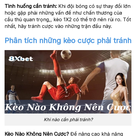
Tình huống cần tránh:
Khi đội bóng có sự thay đổi lớn
hoặc gặp phải những vấn đề như chấn thương của
cầu thủ quan trọng,, kèo 1X2 có thể trở nên rủi ro. Tốt
nhất, hãy tránh cược vào những trận đấu này.
Phân tích những kèo cược phải tránh
Khi nào cần phải tránh?
Kèo Nào Không Nên Cược?
Để nâng cao khả năng