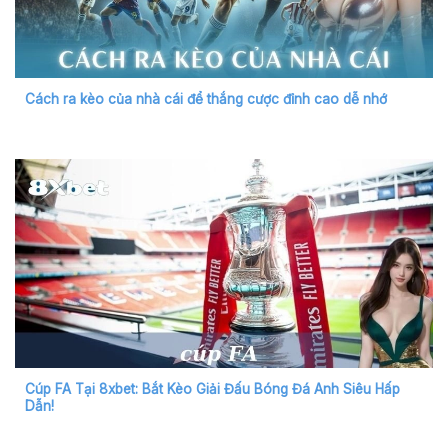
Cách ra kèo của nhà cái để thắng cược đỉnh cao dễ nhớ
Cúp FA Tại 8xbet: Bắt Kèo Giải Đấu Bóng Đá Anh Siêu Hấp
Dẫn!