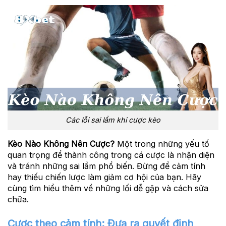
Các lỗi sai lầm khi cược kèo
Kèo Nào Không Nên Cược?
Một trong những yếu tố
quan trọng để thành công trong cá cược là nhận diện
và tránh những sai lầm phổ biến. Đừng để cảm tính
hay thiếu chiến lược làm giảm cơ hội của bạn. Hãy
cùng tìm hiểu thêm về những lối dễ gặp và cách sửa
chữa.
Cược theo cảm tính: Đưa ra quyết định