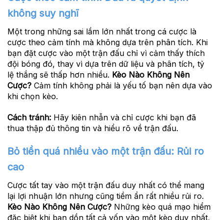
không suy nghĩ
Một trong những sai lầm lớn nhất trong cá cược là
cược theo cảm tính mà không dựa trên phân tích. Khi
bạn đặt cược vào một trận đấu chỉ vì cảm thấy thích
đội bóng đó, thay vì dựa trên dữ liệu và phân tích, tỷ
lệ thắng sẽ thấp hơn nhiều.
Kèo Nào Không Nên
Cược?
Cảm tính không phải là yếu tố bạn nên dựa vào
khi chọn kèo.
Cách tránh:
Hãy kiên nhẫn và chỉ cược khi bạn đã
thua thập đủ thông tin và hiểu rõ về trận đấu.
Bỏ tiền quá nhiều vào một trận đấu: Rủi ro
cao
Cược tất tay vào một trận đấu duy nhất có thể mang
lại lợi nhuận lớn nhưng cũng tiềm ẩn rất nhiều rủi ro.
Kèo Nào Không Nên Cược?
Những kèo quá mạo hiểm
đặc biệt khi bạn dồn tất cả vốn vào một kèo duy nhất,