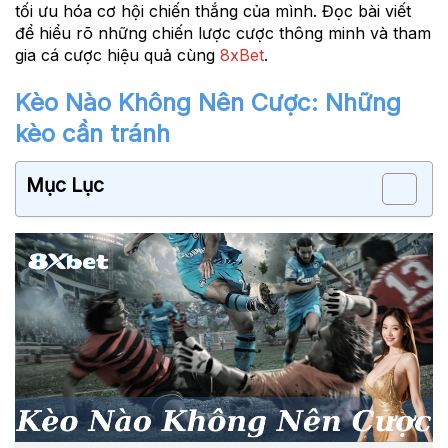
tối ưu hóa cơ hội chiến thắng của mình. Đọc bài viết
để hiểu rõ những chiến lược cược thông minh và tham
gia cá cược hiệu quả cùng
8xBet
.
Kèo Nào Không Nên Cược: Những
kèo cần tránh
Mục Lục