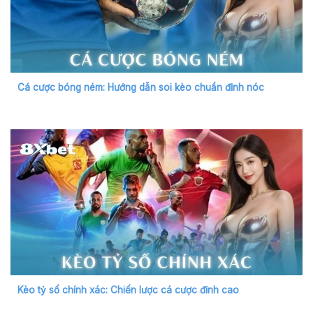
Cá cược bóng ném: Hướng dẫn soi kèo chuẩn đỉnh nóc
Kèo tỷ số chính xác: Chiến lược cá cược đỉnh cao