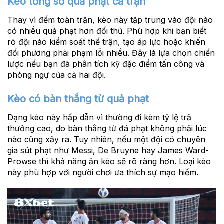
Kèo tổng số quả phạt cả trận
Thay vì đếm toàn trận, kèo này tập trung vào đội nào
có nhiều quả phạt hơn đối thủ. Phù hợp khi bạn biết
rõ đội nào kiểm soát thế trận, tạo áp lực hoặc khiến
đối phương phải phạm lỗi nhiều. Đây là lựa chọn chiến
lược nếu bạn đã phân tích kỹ đặc điểm tấn công và
phòng ngự của cả hai đội.
Kèo có bàn thắng từ quả phạt
Dạng kèo này hấp dẫn vì thường đi kèm tỷ lệ trả
thưởng cao, do bàn thắng từ đá phạt không phải lúc
nào cũng xảy ra. Tuy nhiên, nếu một đội có chuyên
gia sút phạt như Messi, De Bruyne hay James Ward-
Prowse thì khả năng ăn kèo sẽ rõ ràng hơn. Loại kèo
này phù hợp với người chơi ưa thích sự mạo hiểm.