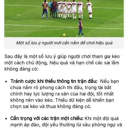
Một số lưu ý người mới cần nắm để chơi hiệu quả
Sau đây là một số lưu ý giúp người chơi tham gia kèo
một cách chủ động, hiệu quả và hạn chế các sai lầm
không đáng có:
Tránh cược khi thiếu thông tin trận đấu:
Nếu bạn
chưa nắm rõ phong cách thi đấu, trọng tài bắt
chính hay lực lượng ra sân của hai đội, tốt nhất
không nên vào kèo. Thiếu dữ kiện dễ khiến bạn
chọn sai kèo và thua không đáng có.
Cẩn trọng với các trận một chiều:
Khi một đội quá
mạnh áp đảo, đội yếu thường lùi sâu phòng ngự và