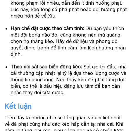
không phạm lỗi nhiều, dẫn đến ít tình huống phạt.
Lúc này, kèo tổng số pha phạt hoặc đội hưởng phạt
nhiều hơn dễ về Xỉu.
Hạn chế đặt cược theo cảm tính:
Dù bạn yêu thích
một đội bóng nào đó, cũng không nên mù quáng
chọn họ thắng kèo. Hãy để dữ liệu và phong độ
quyết định, tránh để tình cảm làm lệch hướng nhận
định.
Theo dõi sát sao biến động kèo:
Sát giờ thi đấu, nhà
cái thường cập nhật lại tỷ lệ dựa theo lượng cược và
thông tin cuối cùng. Nếu thấy kèo đá phạt tăng đột
biến, có thể là dấu hiệu đáng lưu tâm để bạn cân
nhắc thay đổi cửa cược.
Kết luận
Trên đây là những chia sẻ tổng quan và chi tiết nhất
về đá phạt cũng như các kèo hấp dẫn tại nhà cái. Khi
nắm rõ từng loại kèo, hiểu cách đọc và có chiến lược