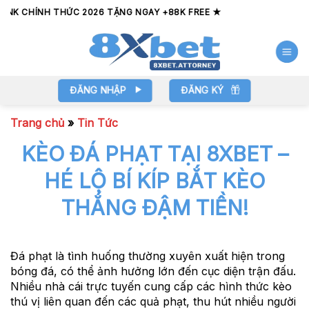
Bỏ
H THỨC 2026 TẶNG NGAY +88K FREE ★
qua
nội
dung
ĐĂNG NHẬP
ĐĂNG KÝ
Trang chủ
»
Tin Tức
KÈO ĐÁ PHẠT TẠI 8XBET –
HÉ LỘ BÍ KÍP BẮT KÈO
THẮNG ĐẬM TIỀN!
Đá phạt là tình huống thường xuyên xuất hiện trong
bóng đá, có thể ảnh hưởng lớn đến cục diện trận đấu.
Nhiều nhà cái trực tuyến cung cấp các hình thức kèo
thú vị liên quan đến các quả phạt, thu hút nhiều người