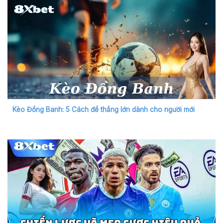
Kèo Đồng Banh: 5 Cách để thắng lớn dành cho người mới