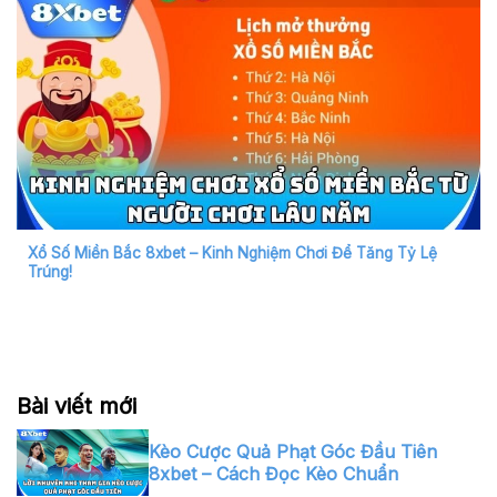
Xổ Số Miền Bắc 8xbet – Kinh Nghiệm Chơi Để Tăng Tỷ Lệ
Trúng!
Bài viết mới
Kèo Cược Quả Phạt Góc Đầu Tiên
8xbet – Cách Đọc Kèo Chuẩn