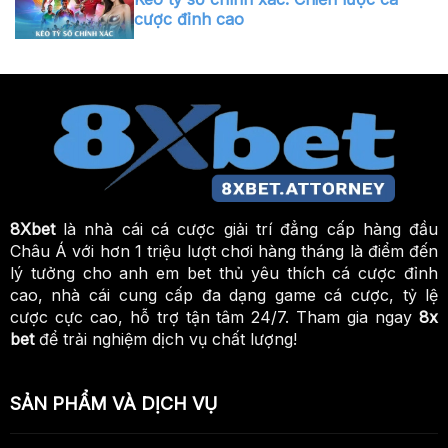
cược đỉnh cao
8Xbet
là nhà cái cá cược giải trí đẳng cấp hàng đầu
Châu Á với hơn 1 triệu lượt chơi hàng tháng là điểm đến
lý tưởng cho anh em bet thủ yêu thích cá cược đỉnh
cao, nhà cái cung cấp đa dạng game cá cược, tỷ lệ
cược cực cao, hỗ trợ tận tâm 24/7. Tham gia ngay
8x
bet
để trải nghiệm dịch vụ chất lượng!
SẢN PHẨM VÀ DỊCH VỤ