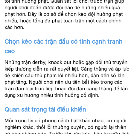
tới tình huống phạt. Quan sát lối chơi trước trận giúp
người chơi đoán được đội nào dễ hưởng nhiều quả
phạt hơn. Đây là cơ sở để chọn kèo đội hưởng phạt
nhiều, hoặc tổng đá phạt toàn trận một cách chính
xác hơn.
Chọn kèo các trận đấu có tính cạnh tranh
cao
Những trận derby, knock out hoặc gặp đối thủ truyền
kiếp thường diễn ra rất quyết liệt. Căng thẳng và áp lực
dễ khiến cầu thủ phạm lỗi nhiều hơn, dẫn đến số lần
phạt tăng. Người chơi nên ưu tiên bắt kèo trong các
trận đấu loại trực tiếp hoặc đối đầu căng thẳng để tận
dụng xu hướng nhiều tình huống cố định.
Quan sát trọng tài điều khiển
Mỗi trọng tài có phong cách bắt khác nhau, có người
nghiêm khắc, thổi lỗi thường xuyên, có người lại thiên
về nhẹ nhàng hơn. Trước khi vào kèo, hãy tra cứu lịch