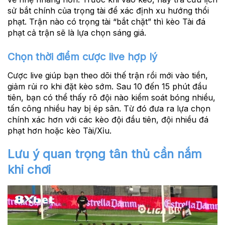
sử bắt chính của trọng tài để xác định xu hướng thổi
phạt. Trận nào có trọng tài “bắt chặt” thì kèo Tài đá
phạt cả trận sẽ là lựa chọn sáng giá.
Chọn thời điểm cược live hợp lý
Cược live giúp bạn theo dõi thế trận rồi mới vào tiền,
giảm rủi ro khi đặt kèo sớm. Sau 10 đến 15 phút đầu
tiên, bạn có thể thấy rõ đội nào kiểm soát bóng nhiều,
tấn công nhiều hay bị ép sân. Từ đó đưa ra lựa chọn
chính xác hơn với các kèo đội đầu tiên, đội nhiều đá
phạt hơn hoặc kèo Tài/Xỉu.
Lưu ý quan trọng tân thủ cần nắm
khi chơi