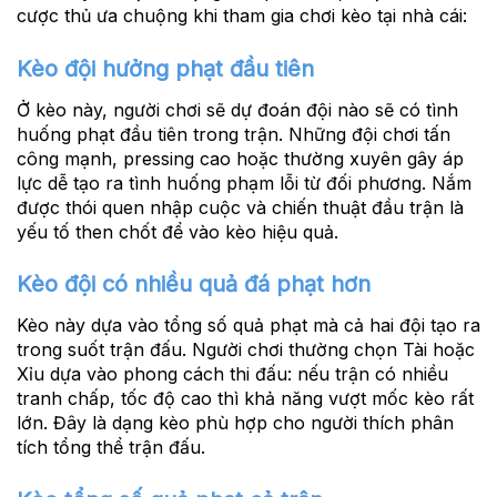
cược thủ ưa chuộng khi tham gia chơi kèo tại nhà cái:
Kèo đội hưởng phạt đầu tiên
Ở kèo này, người chơi sẽ dự đoán đội nào sẽ có tình
huống phạt đầu tiên trong trận. Những đội chơi tấn
công mạnh, pressing cao hoặc thường xuyên gây áp
lực dễ tạo ra tình huống phạm lỗi từ đối phương. Nắm
được thói quen nhập cuộc và chiến thuật đầu trận là
yếu tố then chốt để vào kèo hiệu quả.
Kèo đội có nhiều quả đá phạt hơn
Kèo này dựa vào tổng số quả phạt mà cả hai đội tạo ra
trong suốt trận đấu. Người chơi thường chọn Tài hoặc
Xỉu dựa vào phong cách thi đấu: nếu trận có nhiều
tranh chấp, tốc độ cao thì khả năng vượt mốc kèo rất
lớn. Đây là dạng kèo phù hợp cho người thích phân
tích tổng thể trận đấu.