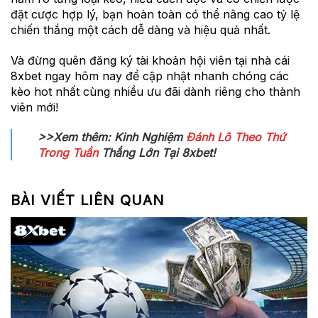
đặt cược hợp lý, bạn hoàn toàn có thể nâng cao tỷ lệ
chiến thắng một cách dễ dàng và hiệu quả nhất.
Và đừng quên đăng ký tài khoản hội viên tại nhà cái
8xbet ngay hôm nay để cập nhật nhanh chóng các
kèo hot nhất cùng nhiều ưu đãi dành riêng cho thành
viên mới!
>>Xem thêm: Kinh Nghiệm
Đánh Lô Theo Thứ
Trong Tuần
Thắng Lớn Tại 8xbet!
BÀI VIẾT LIÊN QUAN