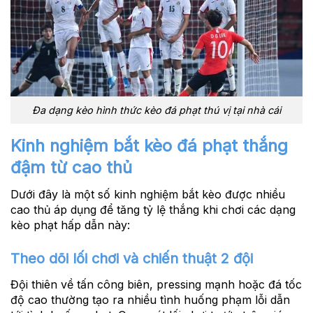
Đa dạng kèo hình thức kèo đá phạt thú vị tại nhà cái
Kinh nghiệm bắt kèo đá phạt thắng
đậm từ cao thủ
Dưới đây là một số kinh nghiệm bắt kèo được nhiều
cao thủ áp dụng để tăng tỷ lệ thắng khi chơi các dạng
kèo phạt hấp dẫn này:
Theo dõi lối chơi và chiến thuật 2 đội
Đội thiên về tấn công biên, pressing mạnh hoặc đá tốc
độ cao thường tạo ra nhiều tình huống phạm lỗi dẫn