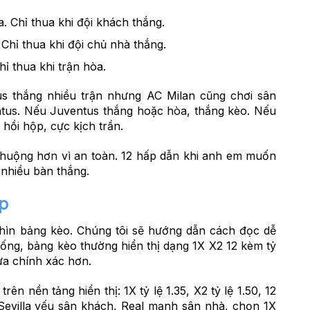
 Chỉ thua khi đội khách thắng.
Chỉ thua khi đội chủ nhà thắng.
ỉ thua khi trận hòa.
us thắng nhiều trận nhưng AC Milan cũng chơi sân
entus. Nếu Juventus thắng hoặc hòa, thắng kèo. Nếu
 hồi hộp, cực kịch trần.
chuộng hơn vì an toàn. 12 hấp dẫn khi anh em muốn
nhiều bàn thắng.
p
nhìn bảng kèo. Chúng tôi sẽ hướng dẫn cách đọc dễ
hống, bảng kèo thường hiển thị dạng 1X X2 12 kèm tỷ
lựa chính xác hơn.
rên nền tảng hiển thị: 1X tỷ lệ 1.35, X2 tỷ lệ 1.50, 12
 Sevilla yếu sân khách, Real mạnh sân nhà, chọn 1X