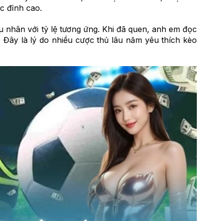
c đỉnh cao.
êu nhân với tỷ lệ tương ứng. Khi đã quen, anh em đọc
 Đây là lý do nhiều cược thủ lâu năm yêu thích kèo