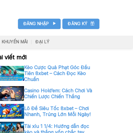
ĐĂNG NHẬP
ĐĂNG KÝ
KHUYẾN MÃI
ĐẠI LÝ
i viết mới
Kèo Cược Quả Phạt Góc Đầu
Tiên 8xbet – Cách Đọc Kèo
Chuẩn
Casino Hold’em: Cách Chơi Và
Chiến Lược Chiến Thắng
Lô Đề Siêu Tốc 8xbet – Chơi
Nhanh, Trúng Lớn Mỗi Ngày!
Tài xỉu 1 1/4: Hướng dẫn đọc
kèo và thắng vốn chắc tay