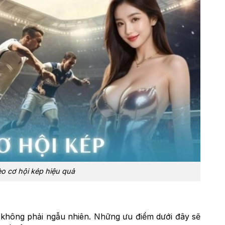
o cơ hội kép hiệu quả
 không phải ngẫu nhiên. Những ưu điểm dưới đây sẽ