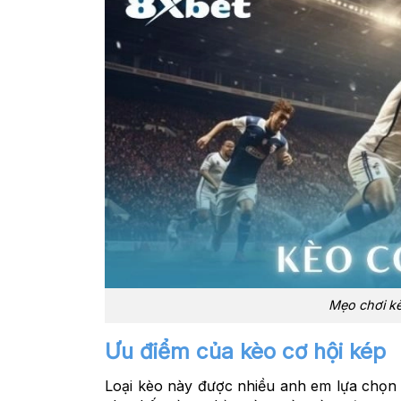
Mẹo chơi kè
Ưu điểm của kèo cơ hội kép
Loại kèo này được nhiều anh em lựa chọn