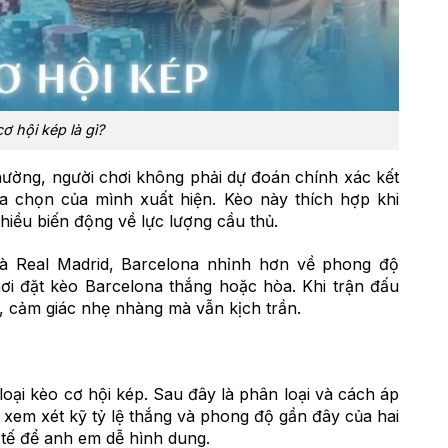
ơ hội kép là gì?
ường, người chơi không phải dự đoán chính xác kết
a chọn của mình xuất hiện. Kèo này thích hợp khi
iều biến động về lực lượng cầu thủ.
và Real Madrid, Barcelona nhỉnh hơn về phong độ
ơi đặt kèo Barcelona thắng hoặc hòa. Khi trận đấu
, cảm giác nhẹ nhàng mà vẫn kịch trần.
oại kèo cơ hội kép. Sau đây là phân loại và cách áp
xem xét kỹ tỷ lệ thắng và phong độ gần đây của hai
 tế để anh em dễ hình dung.