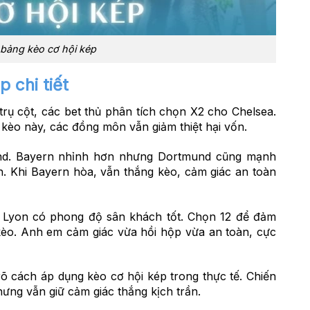
bảng kèo cơ hội kép
 chi tiết
 trụ cột, các bet thủ phân tích chọn X2 cho Chelsea.
 kèo này, các đồng môn vẫn giảm thiệt hại vốn.
nd. Bayern nhỉnh hơn nhưng Dortmund cũng mạnh
. Khi Bayern hòa, vẫn thắng kèo, cảm giác an toàn
Lyon có phong độ sân khách tốt. Chọn 12 để đảm
kèo. Anh em cảm giác vừa hồi hộp vừa an toàn, cực
õ cách áp dụng kèo cơ hội kép trong thực tế. Chiến
ưng vẫn giữ cảm giác thắng kịch trần.