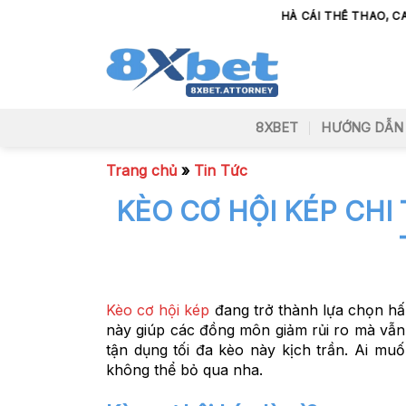
Bỏ
★ 8XBET - 8X BET | NHÀ CÁI THỂ THAO, CASINO 8XBET.
qua
nội
dung
8XBET
HƯỚNG DẪN
Trang chủ
»
Tin Tức
KÈO CƠ HỘI KÉP CHI
Kèo cơ hội kép
đang trở thành lựa chọn hấ
này giúp các đồng môn giảm rủi ro mà vẫn
tận dụng tối đa kèo này kịch trần. Ai mu
không thể bỏ qua nha.