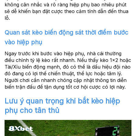
không cân nhắc và rõ ràng hiệp phụ bao nhiêu phút
sẽ dễ khiến bạn đặt cược theo cảm tính dẫn đến thua
lỗ.
Quan sát kèo biến động sát thời điểm bước
vào hiệp phụ
Ngay trước khi bước vào hiệp phụ, nhà cái thường
điều chỉnh tỷ lệ kèo rất nhanh. Nếu thấy kèo 1×2 hoặc
Tài/Xỉu biến động mạnh, đó có thể là dấu hiệu đội nào
đó đang có lợi thế chiến thuật, thể lực hoặc tâm lý.
Người chơi cần nhanh chóng cập nhật thông tin diễn
biến trận đấu để tận dụng tốt cơ hội cược có lợi này.
Lưu ý quan trọng khi bắt kèo hiệp
phụ cho tân thủ