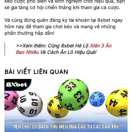
kèo cược phổ biến và kinh nghiệm chơi hiệu quả, bạn
sẽ gia tăng cơ hội chiến thắng khi tham gia cá cược.
Và cũng đừng quên đăng ký tài khoản tại 8xbet ngay
hôm nay để tham gia chơi kèo và mang về những
phần thưởng hấp dẫn!
>>Xem thêm: Cùng 8xbet Hé Lộ
Xiên 3 Ăn
Bao Nhiêu
Và Cách Ăn Lô Hiệu Quả!
BÀI VIẾT LIÊN QUAN