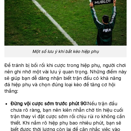
Một số lưu ý khi bắt kèo hiệp phụ
Để tránh bị bối rối khi cược trong hiệp phụ, người chơi
nên ghi nhớ một vài lưu ý quan trọng. Những điểm này
sẽ giúp bạn dễ dàng nhận biết trận đấu có khả năng
đá hiệp phụ và chọn đúng loại kèo để tăng cơ hội
thắng:
Đừng vội cược sớm trước phút 90:
Nếu trận đấu
chưa rõ ràng, bạn nên kiên nhẫn chờ tín hiệu cuối
trận thay vì đặt cược sớm rồi chịu rủi ro không cần
thiết. Khi nắm rõ hiệp phụ bao nhiêu phút, bạn sẽ
biết được thời lượng còn lại để cân nhắc việc vào