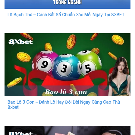
Lô Bạch Thủ – Cách Bắt Số Chuẩn Xác Mỗi Ngày Tại 8XBET
Bao Lô 3 Con – Đánh Lô Hay Đổi Đời Ngay Cùng Cao Thủ
8xbet!