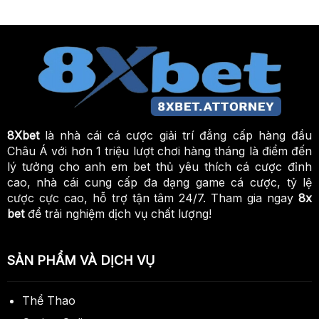
8Xbet
là nhà cái cá cược giải trí đẳng cấp hàng đầu
Châu Á với hơn 1 triệu lượt chơi hàng tháng là điểm đến
lý tưởng cho anh em bet thủ yêu thích cá cược đỉnh
cao, nhà cái cung cấp đa dạng game cá cược, tỷ lệ
cược cực cao, hỗ trợ tận tâm 24/7. Tham gia ngay
8x
bet
để trải nghiệm dịch vụ chất lượng!
SẢN PHẨM VÀ DỊCH VỤ
Thể Thao