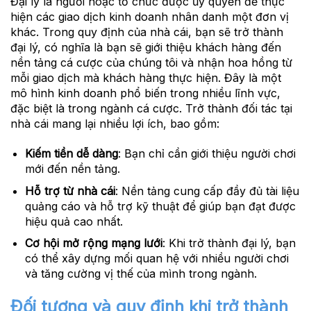
Đại lý là người hoặc tổ chức được ủy quyền để thực
hiện các giao dịch kinh doanh nhân danh một đơn vị
khác. Trong quy định của nhà cái, bạn sẽ trở thành
đại lý, có nghĩa là bạn sẽ giới thiệu khách hàng đến
nền tảng cá cược của chúng tôi và nhận hoa hồng từ
mỗi giao dịch mà khách hàng thực hiện. Đây là một
mô hình kinh doanh phổ biến trong nhiều lĩnh vực,
đặc biệt là trong ngành cá cược. Trở thành đối tác tại
nhà cái mang lại nhiều lợi ích, bao gồm:
Kiếm tiền dễ dàng
: Bạn chỉ cần giới thiệu người chơi
mới đến nền tảng.
Hỗ trợ từ nhà cái
: Nền tảng cung cấp đầy đủ tài liệu
quảng cáo và hỗ trợ kỹ thuật để giúp bạn đạt được
hiệu quả cao nhất.
Cơ hội mở rộng mạng lưới
: Khi trở thành đại lý, bạn
có thể xây dựng mối quan hệ với nhiều người chơi
và tăng cường vị thế của mình trong ngành.
Đối tượng và quy định khi trở thành