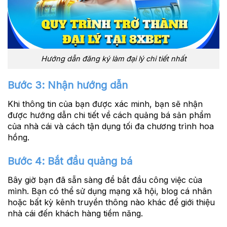
Hướng dẫn đăng ký làm đại lý chi tiết nhất
Bước 3: Nhận hướng dẫn
Khi thông tin của bạn được xác minh, bạn sẽ nhận
được hướng dẫn chi tiết về cách quảng bá sản phẩm
của nhà cái và cách tận dụng tối đa chương trình hoa
hồng.
Bước 4: Bắt đầu quảng bá
Bây giờ bạn đã sẵn sàng để bắt đầu công việc của
mình. Bạn có thể sử dụng mạng xã hội, blog cá nhân
hoặc bất kỳ kênh truyền thông nào khác để giới thiệu
nhà cái đến khách hàng tiềm năng.