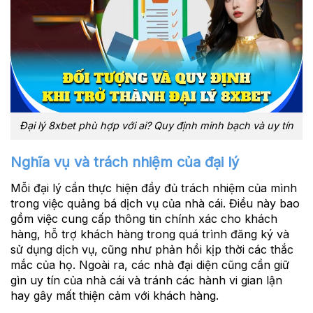
Đại lý 8xbet phù hợp với ai? Quy định minh bạch và uy tín
Nghĩa vụ và trách nhiệm của đại lý
Mỗi đại lý cần thực hiện đầy đủ trách nhiệm của mình
trong việc quảng bá dịch vụ của nhà cái. Điều này bao
gồm việc cung cấp thông tin chính xác cho khách
hàng, hỗ trợ khách hàng trong quá trình đăng ký và
sử dụng dịch vụ, cũng như phản hồi kịp thời các thắc
mắc của họ. Ngoài ra, các nhà đại diện cũng cần giữ
gìn uy tín của nhà cái và tránh các hành vi gian lận
hay gây mất thiện cảm với khách hàng.