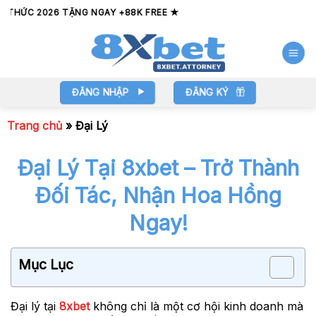
Bỏ
ỨC 2026 TẶNG NGAY +88K FREE ★
qua
nội
dung
ĐĂNG NHẬP
ĐĂNG KÝ
Trang chủ
»
Đại Lý
Đại Lý Tại 8xbet – Trở Thành
Đối Tác, Nhận Hoa Hồng
Ngay!
Mục Lục
Đại lý tại
8xbet
không chỉ là một cơ hội kinh doanh mà