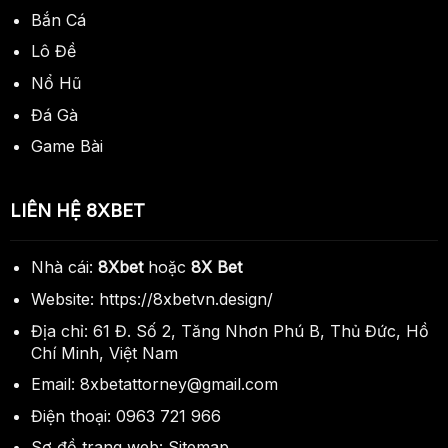
Bắn Cá
Lô Đề
Nổ Hũ
Đá Gà
Game Bài
LIÊN HỆ 8XBET
Nhà cái:
8Xbet
hoặc
8X Bet
Website:
https://8xbetvn.design/
Địa chỉ: 61 Đ. Số 2, Tăng Nhơn Phú B, Thủ Đức, Hồ
Chí Minh, Việt Nam
Email:
8xbetattorney@gmail.com
Điện thoại: 0963 721 966
Sơ đồ trang web:
Sitemap