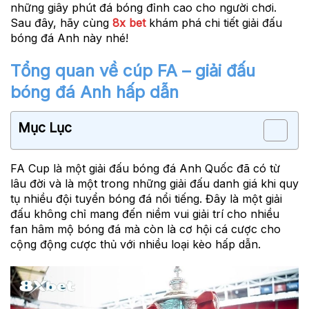
những giây phút đá bóng đỉnh cao cho người chơi.
Sau đây, hãy cùng
8x bet
khám phá chi tiết giải đấu
bóng đá Anh này nhé!
Tổng quan về cúp FA – giải đấu
bóng đá Anh hấp dẫn
Mục Lục
FA Cup là một giải đấu bóng đá Anh Quốc đã có từ
lâu đời và là một trong những giải đấu danh giá khi quy
tụ nhiều đội tuyển bóng đá nổi tiếng. Đây là một giải
đấu không chỉ mang đến niềm vui giải trí cho nhiều
fan hâm mộ bóng đá mà còn là cơ hội cá cược cho
cộng động cược thủ với nhiều loại kèo hấp dẫn.