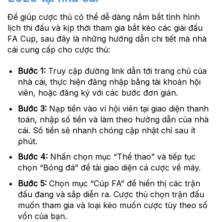
Để giúp cược thủ có thể dễ dàng nắm bắt tình hình
lịch thi đấu và kịp thời tham gia bắt kèo các giải đấu
FA Cup, sau đây là những hướng dẫn chi tiết mà nhà
cái cung cấp cho cược thủ:
Bước 1:
Truy cập đường link dẫn tới trang chủ của
nhà cái, thực hiện đăng nhập bằng tài khoản hội
viên, hoặc đăng ký với các bước đơn giản.
Bước 3:
Nạp tiền vào ví hội viên tại giao diện thanh
toán, nhập số tiền và làm theo hướng dẫn của nhà
cái. Số tiền sẽ nhanh chóng cập nhật chỉ sau ít
phút.
Bước 4:
Nhấn chọn mục “Thể thao” và tiếp tục
chọn “Bóng đá” để tải giao diện cá cược về máy.
Bước 5:
Chọn mục “Cúp FA” để hiển thị các trận
đấu đang và sắp diễn ra. Cược thủ chọn trận đấu
muốn tham gia và loại kèo muốn cược tùy theo số
vốn của bạn.