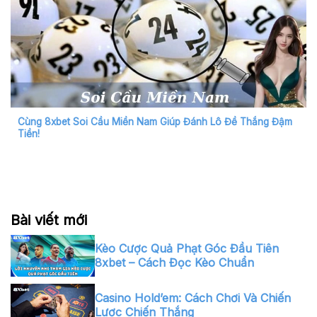
Cùng 8xbet Soi Cầu Miền Nam Giúp Đánh Lô Đề Thắng Đậm
Tiền!
Bài viết mới
Kèo Cược Quả Phạt Góc Đầu Tiên
8xbet – Cách Đọc Kèo Chuẩn
Casino Hold’em: Cách Chơi Và Chiến
Lược Chiến Thắng