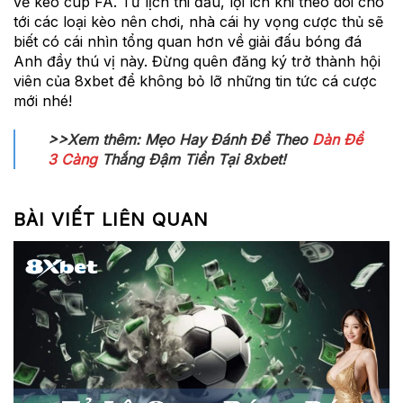
về kèo cúp FA. Từ lịch thi đấu, lợi ích khi theo dõi cho
tới các loại kèo nên chơi, nhà cái hy vọng cược thủ sẽ
biết có cái nhìn tổng quan hơn về giải đấu bóng đá
Anh đầy thú vị này. Đừng quên đăng ký trở thành hội
viên của 8xbet để không bỏ lỡ những tin tức cá cược
mới nhé!
>>Xem thêm: Mẹo Hay Đánh Đề Theo
Dàn Đề
3 Càng
Thắng Đậm Tiền Tại 8xbet!
BÀI VIẾT LIÊN QUAN