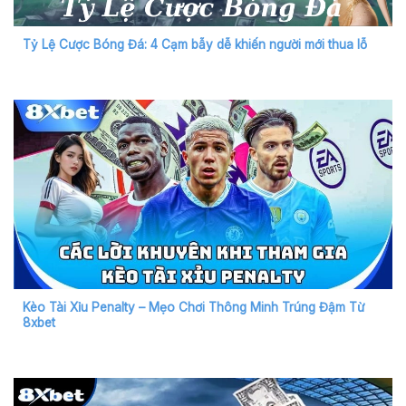
Tỷ Lệ Cược Bóng Đá: 4 Cạm bẫy dễ khiến người mới thua lỗ
Kèo Tài Xỉu Penalty – Mẹo Chơi Thông Minh Trúng Đậm Từ
8xbet