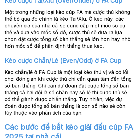
Kèo cược Tài/Xỉu (Over/Under) ở FA Cup
Một trong những loại kèo cúp FA mà cược thủ không
thể bỏ qua đó chính là kèo Tài/Xỉu. Ở kèo này, các
chuyên gia của nhà cái sẽ cung cấp một mốc số cụ
thể và dựa vào mốc số đó, cược thủ sẽ đưa ra lựa
chọn đặt cược tổng số bàn thắng sẽ lớn hơn hay nhỏ
hơn mốc số để phân định thắng thua kèo.
Kèo cược Chẵn/Lẻ (Even/Odd) ở FA Cup
Kèo chẵn/lẻ ở FA Cup là một loại kèo thú vị và có lối
chơi đơn giản khi cược thủ chỉ cần quan tâm đến tổng
số bàn thắng. Chỉ cần dự đoán đặt cược tổng số bàn
thắng cả hai đội là số chẵn hay số lẻ thì cược thủ sẽ
có thể giành được chiến thắng. Tuy nhiên, việc dự
đoán được tổng số bàn thắng là con số nào sẽ còn
tùy thuộc vào phân tích của bạn.
Các bước để bắt kèo giải đấu cúp FA
2025 tại nhà cái