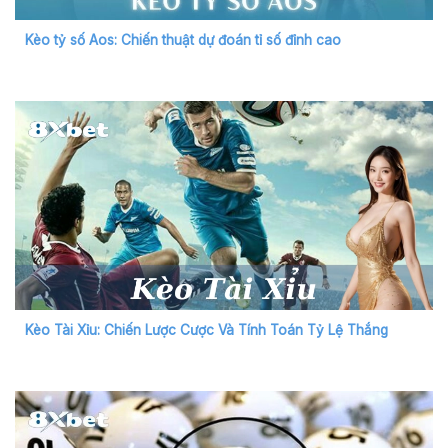
Kèo tỷ số Aos: Chiến thuật dự đoán tỉ số đỉnh cao
Kèo Tài Xỉu: Chiến Lược Cược Và Tính Toán Tỷ Lệ Thắng