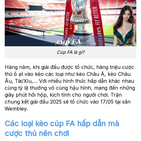
Cúp FA là gì?
Hàng năm, khi giải đấu được tổ chức, hàng triệu cược
thủ ồ ạt vào kèo các loại như kèo Châu Á, kèo Châu
Âu, Tài/Xỉu,… Với nhiều hình thức hấp dẫn khác nhau
cùng tỷ lệ thưởng vô cùng hậu hĩnh, mang đến những
giây phút hồi hộp, kịch tính cho người chơi. Trận
chung kết giải đấu 2025 sẽ tổ chức vào 17/05 tại sân
Wembley.
Các loại kèo cúp FA hấp dẫn mà
cược thủ nên chơi