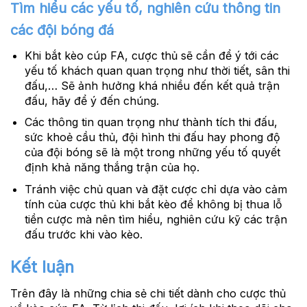
Tìm hiểu các yếu tố, nghiên cứu thông tin
các đội bóng đá
Khi bắt kèo cúp FA, cược thủ sẽ cần để ý tới các
yếu tố khách quan quan trọng như thời tiết, sân thi
đấu,… Sẽ ảnh hưởng khá nhiều đến kết quả trận
đấu, hãy để ý đến chúng.
Các thông tin quan trọng như thành tích thi đấu,
sức khoẻ cầu thủ, đội hình thi đấu hay phong độ
của đội bóng sẽ là một trong những yếu tố quyết
định khả năng thắng trận của họ.
Tránh việc chủ quan và đặt cược chỉ dựa vào cảm
tính của cược thủ khi bắt kèo để không bị thua lỗ
tiền cược mà nên tìm hiểu, nghiên cứu kỹ các trận
đấu trước khi vào kèo.
Kết luận
Trên đây là những chia sẻ chi tiết dành cho cược thủ