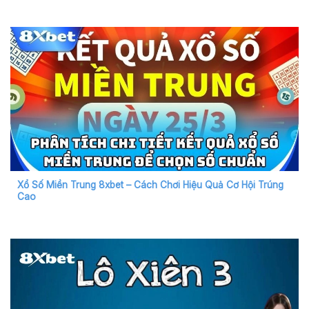
Xổ Số Miền Trung 8xbet – Cách Chơi Hiệu Quả Cơ Hội Trúng
Cao