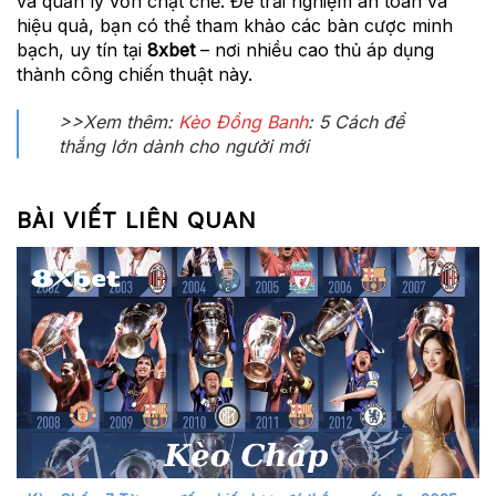
và quản lý vốn chặt chẽ. Để trải nghiệm an toàn và
hiệu quả, bạn có thể tham khảo các bàn cược minh
bạch, uy tín tại
8xbet
– nơi nhiều cao thủ áp dụng
thành công chiến thuật này.
>>Xem thêm:
Kèo Đồng Banh
: 5 Cách để
thắng lớn dành cho người mới
BÀI VIẾT LIÊN QUAN