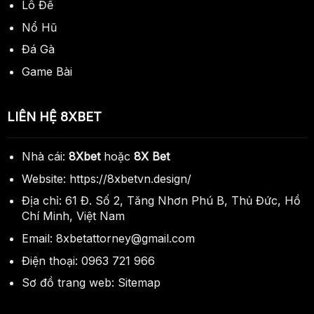
Lô Đề
Nổ Hũ
Đá Gà
Game Bài
LIÊN HỆ 8XBET
Nhà cái:
8Xbet
hoặc
8X Bet
Website:
https://8xbetvn.design/
Địa chỉ: 61 Đ. Số 2, Tăng Nhơn Phú B, Thủ Đức, Hồ
Chí Minh, Việt Nam
Email:
8xbetattorney@gmail.com
Điện thoại: 0963 721 966
Sơ đồ trang web:
Sitemap