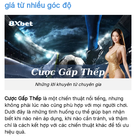
giá từ nhiều góc độ
Những lời khuyên từ chuyên gia
Cược Gấp Thếp
là một chiến thuật nổi tiếng, nhưng
không phải lúc nào cũng phù hợp với mọi người chơi.
Dưới đây là những tình huống cụ thể giúp bạn nhận
biết khi nào nên áp dụng, khi nào cần tránh, và thậm
chí là cách kết hợp với các chiến thuật khác để tối ưu
hiệu quả.