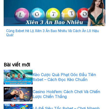
Cùng 8xbet Hé Lộ Xiên 3 Ăn Bao Nhiêu Và Cách Ăn Lô Hiệu
Quả!
Bài viết mới
Kèo Cược Quả Phạt Góc Đầu Tiên
8xbet – Cách Đọc Kèo Chuẩn
Casino Hold’em: Cách Chơi Và Chiến
Lược Chiến Thắng
Lô Đề Siêu Tốc 8xbet – Chơi Nhanh,