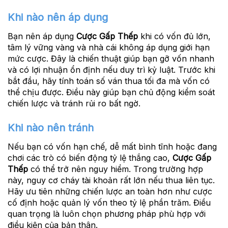
Khi nào nên áp dụng
Bạn nên áp dụng
Cược Gấp Thếp
khi có vốn đủ lớn,
tâm lý vững vàng và nhà cái không áp dụng giới hạn
mức cược. Đây là chiến thuật giúp bạn gỡ vốn nhanh
và có lợi nhuận ổn định nếu duy trì kỷ luật. Trước khi
bắt đầu, hãy tính toán số ván thua tối đa mà vốn có
thể chịu được. Điều này giúp bạn chủ động kiểm soát
chiến lược và tránh rủi ro bất ngờ.
Khi nào nên tránh
Nếu bạn có vốn hạn chế, dễ mất bình tĩnh hoặc đang
chơi các trò có biến động tỷ lệ thắng cao,
Cược Gấp
Thếp
có thể trở nên nguy hiểm. Trong trường hợp
này, nguy cơ cháy tài khoản rất lớn nếu thua liên tục.
Hãy ưu tiên những chiến lược an toàn hơn như cược
cố định hoặc quản lý vốn theo tỷ lệ phần trăm. Điều
quan trọng là luôn chọn phương pháp phù hợp với
điều kiện của bản thân.