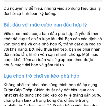
Dù nguyên lý dễ hiểu, nhưng việc áp dụng hiệu quả lại
đòi hỏi sự tính toán kỹ lưỡng.
Bắt đầu với mức cược ban đầu hợp lý
Việc chọn mức cược ban đầu phù hợp là yếu tố then
chốt để duy trì chiến lược lâu dài. Bạn cần xác định số
vốn tổng thể và chia nhỏ hợp lý, tránh đặt quá cao so
với khả năng. Bởi nếu thua liên tiếp, bạn sẽ phải nhân
đôi nhiều lần, khiến vốn cạn nhanh chóng. Một mức
cược khởi điểm an toàn và sẽ giúp bạn theo được
chuỗi cược dài hơn và giảm rủi ro.
Lựa chọn trò chơi và kèo phù hợp
Không phải trò chơi nào cũng thích hợp để áp dụng
Cược Gấp Thếp
. Chiến thuật này đặt hiệu quả cao
nhất khi áp dụng cho các kèo có tỷ lệ thắng gần 50%,
chẳng hạn tài/xỉu trong bóng đá, chẵn/lẻ trong
roulette hoặc baccarat. Tỷ lệ cân bằng giúp bạn duy