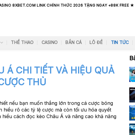
.COM LINK CHÍNH THỨC 2026 TẶNG NGAY +88K FREE ★
THỂ THAO
CASINO
BẮN CÁ
LÔ ĐỀ
TIN TỨC
Bà
Á CHI TIẾT VÀ HIỆU QUẢ
CƯỢC THỦ
thiết nếu bạn muốn thắng lớn trong cá cược bóng
 hiểu rõ các tỷ lệ cược mà còn tối ưu hóa quyết
ìm hiểu cách đọc kèo Châu Á và nâng cao khả năng