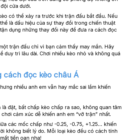
đội cửa dưới.
èo có thể xảy ra trước khi trận đấu bắt đầu. Nếu
thể là dấu hiệu của sự thay đổi trong chiến thuật
 tận dụng những thay đổi này để đưa ra cách đọc
một trận đấu chỉ vì bạn cảm thấy may mắn. Hãy
 duy trì lâu dài. Chơi nhiều kèo nhỏ và không quá
g cách đọc kèo châu Á
hưng nhiều anh em vẫn hay mắc sai lầm khiến
 là đặt, bất chấp kèo chấp ra sao, không quan tâm
 chơi cảm xúc dễ khiến anh em “vỡ trận” nhất.
ữa các mốc chấp như -0.25, -0.75, +1.25… khiến
ời không biết lý do. Mỗi loại kèo đều có cách tính
mất tiền oan nha!