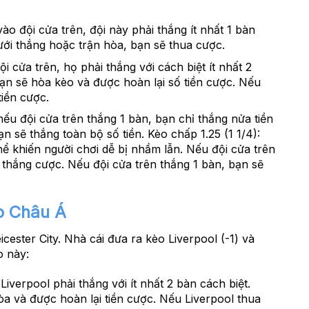
o đội cửa trên, đội này phải thắng ít nhất 1 bàn
ới thắng hoặc trận hòa, bạn sẽ thua cược.
 cửa trên, họ phải thắng với cách biệt ít nhất 2
bạn sẽ hòa kèo và được hoàn lại số tiền cược. Nếu
tiền cược.
ếu đội cửa trên thắng 1 bàn, bạn chỉ thắng nửa tiền
n sẽ thắng toàn bộ số tiền. Kèo chấp 1.25 (1 1/4):
ể khiến người chơi dễ bị nhầm lẫn. Nếu đội cửa trên
ẽ thắng cược. Nếu đội cửa trên thắng 1 bàn, bạn sẽ
èo Châu Á
icester City. Nhà cái đưa ra kèo Liverpool (-1) và
o này:
iverpool phải thắng với ít nhất 2 bàn cách biệt.
òa và được hoàn lại tiền cược. Nếu Liverpool thua