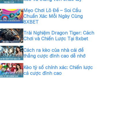
Mẹo Chơi Lô Đề – Soi Cầu
Chuẩn Xác Mỗi Ngày Cùng
8XBET
Trải Nghiệm Dragon Tiger: Cách
Chơi và Chiến Lược Tại 8xbet
Cách ra kèo của nhà cái để
thắng cược đỉnh cao dễ nhớ
Kèo tỷ số chính xác: Chiến lược
cá cược đỉnh cao