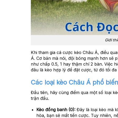
Giới th
Khi tham gia cá cược kèo Châu Á, điều qu
Á. Cơ bản mà nói, đội bóng mạnh hơn sẽ ph
như chấp 0.5, 1 hay thậm chí 2 bàn. Việc h
đâu là kèo hợp lý để đặt cược, từ đó tối đ
Các loại kèo Châu Á phổ biế
Đầu tiên, hãy cùng điểm qua một số loại 
trận đấu.
Kèo đồng banh (0):
Đây là loại kèo mà k
hòa, bạn sẽ mất tiền cược. Tuy nhiên, 