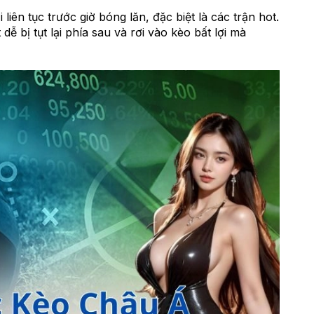
 liên tục trước giờ bóng lăn, đặc biệt là các trận hot.
ễ bị tụt lại phía sau và rơi vào kèo bất lợi mà