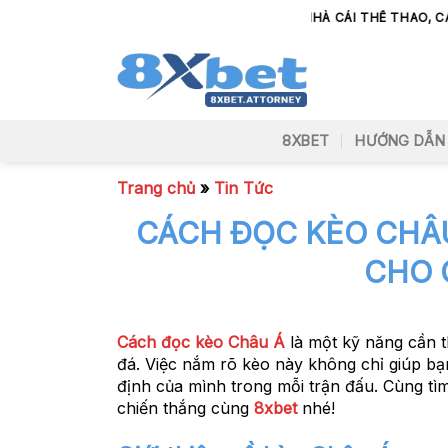
Bỏ
★ 8XBET - 8X BET | NHÀ CÁI THỂ THAO, CASINO 8XBET
qua
nội
dung
8XBET
HƯỚNG DẪN
Trang chủ
»
Tin Tức
CÁCH ĐỌC KÈO CHÂU 
CHO 
Cách đọc kèo Châu Á
là một kỹ năng cần 
đá. Việc nắm rõ kèo này không chỉ giúp bạn
định của mình trong mỗi trận đấu. Cùng t
chiến thắng cùng
8xbet
nhé!