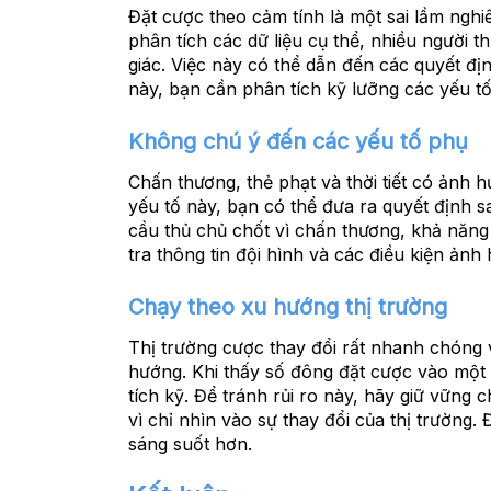
Đặt cược theo cảm tính là một sai lầm nghi
phân tích các dữ liệu cụ thể, nhiều người
giác. Việc này có thể dẫn đến các quyết đị
này, bạn cần phân tích kỹ lưỡng các yếu tố
Không chú ý đến các yếu tố phụ
Chấn thương, thẻ phạt và thời tiết có ảnh
yếu tố này, bạn có thể đưa ra quyết định s
cầu thủ chủ chốt vì chấn thương, khả năng
tra thông tin đội hình và các điều kiện ảnh
Chạy theo xu hướng thị trường
Thị trường cược thay đổi rất nhanh chóng 
hướng. Khi thấy số đông đặt cược vào một
tích kỹ. Để tránh rủi ro này, hãy giữ vững 
vì chỉ nhìn vào sự thay đổi của thị trường.
sáng suốt hơn.