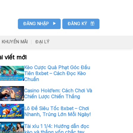
ĐĂNG NHẬP
ĐĂNG KÝ
KHUYẾN MÃI
ĐẠI LÝ
i viết mới
Kèo Cược Quả Phạt Góc Đầu
Tiên 8xbet – Cách Đọc Kèo
Chuẩn
Casino Hold’em: Cách Chơi Và
Chiến Lược Chiến Thắng
Lô Đề Siêu Tốc 8xbet – Chơi
Nhanh, Trúng Lớn Mỗi Ngày!
Tài xỉu 1 1/4: Hướng dẫn đọc
kèo và thắng vốn chắc tay