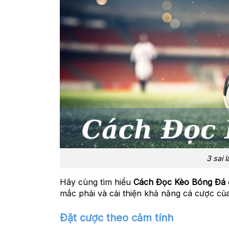
3 sai 
Hãy cùng tìm hiểu
Cách Đọc Kèo Bóng Đá
mắc phải và cải thiện khả năng cá cược củ
Đặt cược theo cảm tính