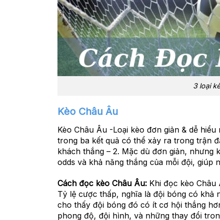
3 loại k
Kèo Châu Âu
Kèo Châu Âu -Loại kèo đơn giản & dễ hiểu 
trong ba kết quả có thể xảy ra trong trận đ
khách thắng – 2. Mặc dù đơn giản, nhưng k
odds và khả năng thắng của mỗi đội, giúp n
Cách đọc kèo Châu Âu:
Khi đọc kèo Châu Â
Tỷ lệ cược thấp, nghĩa là đội bóng có khả 
cho thấy đội bóng đó có ít cơ hội thắng hơ
phong độ, đội hình, và những thay đổi tro