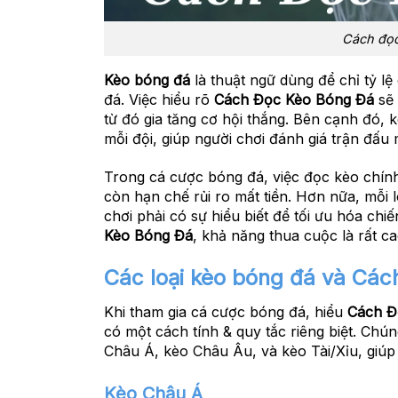
Cách đọc
Kèo bóng đá
là thuật ngữ dùng để chỉ tỷ l
đá. Việc hiểu rõ
Cách Đọc Kèo Bóng Đá
sẽ 
từ đó gia tăng cơ hội thắng. Bên cạnh đó,
mỗi đội, giúp người chơi đánh giá trận đấu
Trong cá cược bóng đá, việc đọc kèo chín
còn hạn chế rủi ro mất tiền. Hơn nữa, mỗi 
chơi phải có sự hiểu biết để tối ưu hóa c
Kèo Bóng Đá
, khả năng thua cuộc là rất ca
Các loại kèo bóng đá và Các
Khi tham gia cá cược bóng đá, hiểu
Cách Đ
có một cách tính & quy tắc riêng biệt. Chú
Châu Á, kèo Châu Âu, và kèo Tài/Xỉu, giúp 
Kèo Châu Á