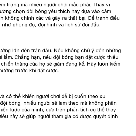
êm trọng mà nhiều người chơi mắc phải. Thay vì
 thường chọn đội bóng yêu thích hay dựa vào cảm
nh không chính xác và gây ra thất bại. Để tránh điều
 như phong độ, đội hình và lịch sử đối đầu.
 hưởng lớn đến trận đấu. Nếu không chú ý đến những
ai lầm. Chẳng hạn, nếu đội bóng bạn đặt cược thiếu
 chiến thắng của họ sẽ giảm đáng kể. Hãy luôn kiểm
 hưởng trước khi đặt cược.
và có thể khiến người chơi dễ bị cuốn theo xu
 đội bóng, nhiều người sẽ làm theo mà không phân
chiến lược của mình, dựa trên phân tích cụ thể thay
 Điều này sẽ giúp người tham gia có được quyết định