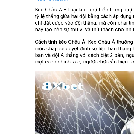
Kèo Châu Á – Loại kèo phổ biến trong cược
tỷ lệ thắng giữa hai đội bằng cách áp dụng
chỉ đặt cược vào đội thắng, mà còn phải tí
này tạo nên sự thú vị và thử thách cho nhữ
Cách tính kèo Châu Á:
Kèo Châu Á thường đ
mức chấp sẽ quyết định số tiền bạn thắng h
bàn và đội A thắng với cách biệt 2 bàn, ngư
một cách chính xác, người chơi cần hiểu rõ