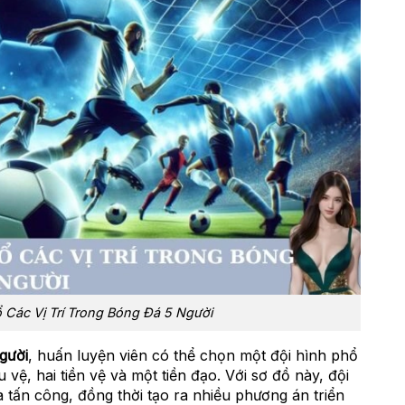
Các Vị Trí Trong Bóng Đá 5 Người
gười
, huấn luyện viên có thể chọn một đội hình phổ
 vệ, hai tiền vệ và một tiền đạo. Với sơ đồ này, đội
 tấn công, đồng thời tạo ra nhiều phương án triển