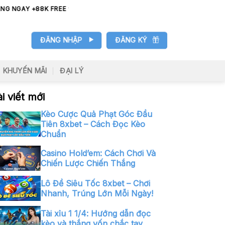
 FREE ★
ĐĂNG NHẬP
ĐĂNG KÝ
KHUYẾN MÃI
ĐẠI LÝ
i viết mới
Kèo Cược Quả Phạt Góc Đầu
Tiên 8xbet – Cách Đọc Kèo
Chuẩn
Casino Hold’em: Cách Chơi Và
Chiến Lược Chiến Thắng
Lô Đề Siêu Tốc 8xbet – Chơi
Nhanh, Trúng Lớn Mỗi Ngày!
Tài xỉu 1 1/4: Hướng dẫn đọc
kèo và thắng vốn chắc tay