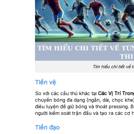
Tìm hiểu chi tiết về t
Tiền vệ
So với các cầu thủ khác tại
Các Vị Trí Tro
chuyền bóng đa dạng (ngắn, dài, chọc khe)
điêu luyện để giữ bóng và thoát pressing. 
người kiểm soát trận đấu và tạo ra các cơ h
Tiền đạo