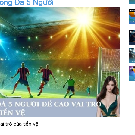
Bóng Đá 5 Người
i trò của tiền vệ