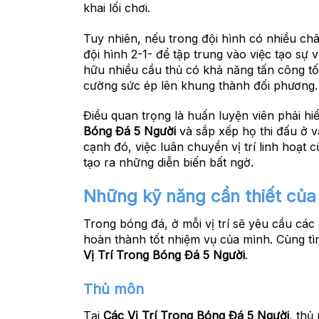
khai lối chơi.
Tuy nhiên, nếu trong đội hình có nhiều châ
đội hình 2-1- để tập trung vào việc tạo sự
hữu nhiều cầu thủ có khả năng tấn công tốt t
cường sức ép lên khung thành đối phương.
Điều quan trọng là huấn luyện viên phải hi
Bóng Đá 5 Người
và sắp xếp họ thi đấu ở v
cạnh đó, việc luân chuyển vị trí linh hoạt c
tạo ra những diễn biến bất ngờ.
Những kỹ năng cần thiết của
Trong bóng đá, ở mỗi vị trí sẽ yêu cầu các
hoàn thành tốt nhiệm vụ của mình. Cùng t
Vị Trí Trong Bóng Đá 5 Người
.
Thủ môn
Tại
Các Vị Trí Trong Bóng Đá 5 Người
, thủ