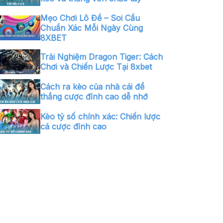
Mẹo Chơi Lô Đề – Soi Cầu
Chuẩn Xác Mỗi Ngày Cùng
8XBET
Trải Nghiệm Dragon Tiger: Cách
Chơi và Chiến Lược Tại 8xbet
Cách ra kèo của nhà cái để
thắng cược đỉnh cao dễ nhớ
Kèo tỷ số chính xác: Chiến lược
cá cược đỉnh cao