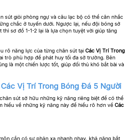
n sút giỏi phòng ngự và câu lạc bộ có thể cân nhắc
 vững chắc ở tuyến dưới. Ngược lại, nếu đội bóng sở
hì sơ đồ 1-1-2 lại là lựa chọn tuyệt vời giúp tăng
ểu rõ năng lực của từng chân sút tại
Các Vị Trí Trong
ai trò phù hợp để phát huy tối đa sở trường. Bên
ũng là một chiến lược tốt, giúp đối thủ khó bắt bài và
 Các Vị Trí Trong Bóng Đá 5 Người
 chân sút sở hữu những kỹ năng riêng biệt để có thể
ìm hiểu về những kỹ năng này để hiểu rõ hơn về
Các
 môn cần có sự phản xạ nhanh nhạy, khả năng bắt