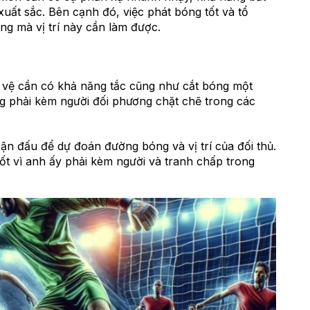
ất sắc. Bên cạnh đó, việc phát bóng tốt và tổ
ng mà vị trí này cần làm được.
 vệ cần có khả năng tắc cũng như cắt bóng một
g phải kèm người đối phương chặt chẽ trong các
rận đấu để dự đoán đường bóng và vị trí của đối thủ.
ốt vì anh ấy phải kèm người và tranh chấp trong