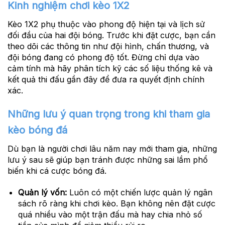
Kinh nghiệm chơi kèo 1X2
Kèo 1X2 phụ thuộc vào phong độ hiện tại và lịch sử
đối đầu của hai đội bóng. Trước khi đặt cược, bạn cần
theo dõi các thông tin như đội hình, chấn thương, và
đội bóng đang có phong độ tốt. Đừng chỉ dựa vào
cảm tính mà hãy phân tích kỹ các số liệu thống kê và
kết quả thi đấu gần đây để đưa ra quyết định chính
xác.
Những lưu ý quan trọng trong khi tham gia
kèo bóng đá
Dù bạn là người chơi lâu năm nay mới tham gia, những
lưu ý sau sẽ giúp bạn tránh được những sai lầm phổ
biến khi cá cược bóng đá.
Quản lý vốn:
Luôn có một chiến lược quản lý ngân
sách rõ ràng khi chơi kèo. Bạn không nên đặt cược
quá nhiều vào một trận đấu mà hay chia nhỏ số