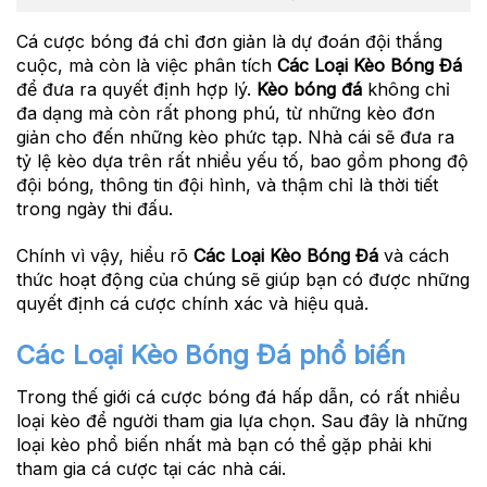
Cá cược bóng đá chỉ đơn giản là dự đoán đội thắng
cuộc, mà còn là việc phân tích
Các Loại Kèo Bóng Đá
để đưa ra quyết định hợp lý.
Kèo bóng đá
không chỉ
đa dạng mà còn rất phong phú, từ những kèo đơn
giản cho đến những kèo phức tạp. Nhà cái sẽ đưa ra
tỷ lệ kèo dựa trên rất nhiều yếu tố, bao gồm phong độ
đội bóng, thông tin đội hình, và thậm chỉ là thời tiết
trong ngày thi đấu.
Chính vì vậy, hiểu rõ
Các Loại Kèo Bóng Đá
và cách
thức hoạt động của chúng sẽ giúp bạn có được những
quyết định cá cược chính xác và hiệu quả.
Các Loại Kèo Bóng Đá phổ biến
Trong thế giới cá cược bóng đá hấp dẫn, có rất nhiều
loại kèo để người tham gia lựa chọn. Sau đây là những
loại kèo phổ biến nhất mà bạn có thể gặp phải khi
tham gia cá cược tại các nhà cái.