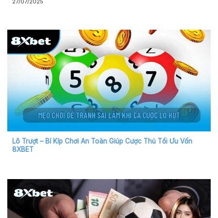
27/07/2025
Lô Trượt – Bí Kíp Chơi An Toàn Giúp Cược Thủ Tối Ưu Vốn
8XBET