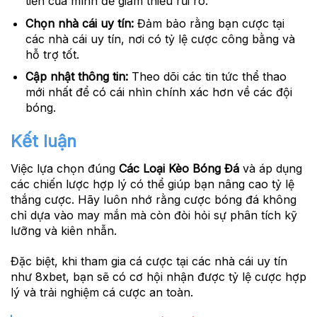
tiền của mình để giảm thiểu rủi ro.
Chọn nhà cái uy tín:
Đảm bảo rằng bạn cược tại
các nhà cái uy tín, nơi có tỷ lệ cược công bằng và
hỗ trợ tốt.
Cập nhật thông tin:
Theo dõi các tin tức thể thao
mới nhất để có cái nhìn chính xác hơn về các đội
bóng.
Kết luận
Việc lựa chọn đúng
Các Loại Kèo Bóng Đá
và áp dụng
các chiến lược hợp lý có thể giúp bạn nâng cao tỷ lệ
thắng cược. Hãy luôn nhớ rằng cược bóng đá không
chỉ dựa vào may mắn mà còn đòi hỏi sự phân tích kỹ
lưỡng và kiên nhẫn.
Đặc biệt, khi tham gia cá cược tại các nhà cái uy tín
như 8xbet, bạn sẽ có cơ hội nhận được tỷ lệ cược hợp
lý và trải nghiệm cá cược an toàn.