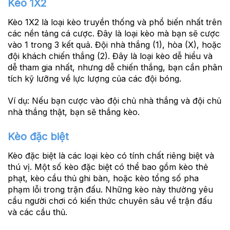
Kèo 1X2
Kèo 1X2 là loại kèo truyền thống và phổ biến nhất trên
các nền tảng cá cược. Đây là loại kèo mà bạn sẽ cược
vào 1 trong 3 kết quả. Đội nhà thắng (1), hòa (X), hoặc
đội khách chiến thắng (2). Đây là loại kèo dễ hiểu và
dễ tham gia nhất, nhưng dễ chiến thắng, bạn cần phân
tích kỹ lưỡng về lực lượng của các đội bóng.
Ví dụ: Nếu bạn cược vào đội chủ nhà thắng và đội chủ
nhà thắng thật, bạn sẽ thắng kèo.
Kèo đặc biệt
Kèo đặc biệt là các loại kèo có tính chất riêng biệt và
thú vị. Một số kèo đặc biệt có thể bao gồm kèo thẻ
phạt, kèo cầu thủ ghi bàn, hoặc kèo tổng số pha
phạm lỗi trong trận đấu. Những kèo này thường yêu
cầu người chơi có kiến thức chuyên sâu về trận đấu
và các cầu thủ.