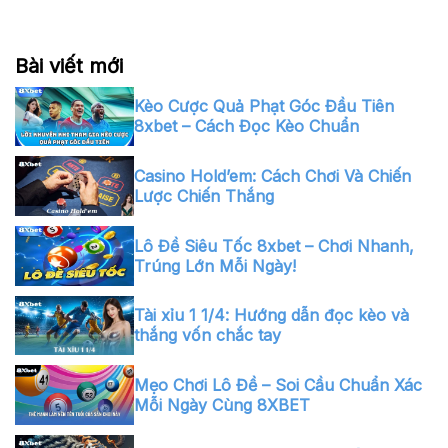
Bài viết mới
Kèo Cược Quả Phạt Góc Đầu Tiên
8xbet – Cách Đọc Kèo Chuẩn
Casino Hold’em: Cách Chơi Và Chiến
Lược Chiến Thắng
Lô Đề Siêu Tốc 8xbet – Chơi Nhanh,
Trúng Lớn Mỗi Ngày!
Tài xỉu 1 1/4: Hướng dẫn đọc kèo và
thắng vốn chắc tay
Mẹo Chơi Lô Đề – Soi Cầu Chuẩn Xác
Mỗi Ngày Cùng 8XBET