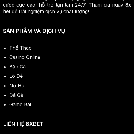
cược cực cao, hỗ trợ tận tâm 24/7. Tham gia ngay
8x
bet
để trải nghiệm dịch vụ chất lượng!
SẢN PHẨM VÀ DỊCH VỤ
Thể Thao
Casino Online
Bắn Cá
Lô Đề
Nổ Hũ
Đá Gà
Game Bài
LIÊN HỆ 8XBET