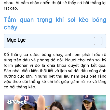
nhau. Ai nắm chắc chiến thuật sẽ thấy cơ hội thắng lợi
rất cao.
Tầm quan trọng khi soi kèo bóng
chày
Mục Lục
Để thắng cá cược bóng chày, anh em phải hiểu rõ
từng trận đấu và phong độ đội. Người chơi cần soi kỹ
form pitcher vì đó là chìa khóa quyết định kết quả.
Sân nhà, điều kiện thời tiết và lịch sử đối đầu cũng ảnh
hưởng cực lớn. Những bet thủ lâu năm đều biết rằng
việc theo dõi thống kê chi tiết giúp giảm rủi ro và tăng
cơ hội thắng kèo.