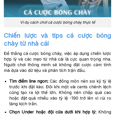
Ví dụ cách chơi cá cược bóng chày thực tế
Chiến lược và tips cá cược bóng
chày từ nhà cái
Để thắng cá cược bóng chày, việc áp dụng chiến lược
hợp lý và các mẹo từ nhà cái là cực quan trọng nha.
Người chơi thông minh sẽ không đặt cược cảm tính
mà dựa vào dữ liệu và phân tích trận đấu.
Tìm điểm line ngon:
Các đồng môn nên soi kỹ tỷ lệ
trước khi đặt kèo. Đôi khi một vài cents chênh lệch
cũng tạo ra lợi thế lớn. Không nên chấp quá cao
hoặc đặt quá nhiều vào tỷ lệ -190 trở lên vì rủi ro
tăng kịch trần.
Chọn Under hoặc đội cửa dưới khi hợp lý:
Không