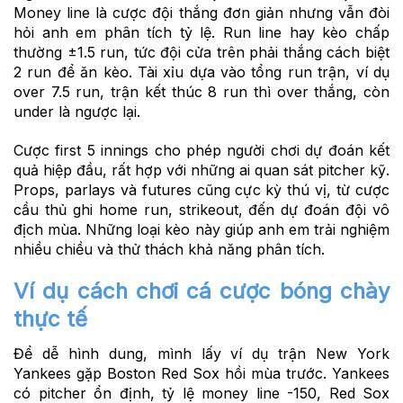
Money line là cược đội thắng đơn giản nhưng vẫn đòi
hỏi anh em phân tích tỷ lệ. Run line hay kèo chấp
thường ±1.5 run, tức đội cửa trên phải thắng cách biệt
2 run để ăn kèo. Tài xỉu dựa vào tổng run trận, ví dụ
over 7.5 run, trận kết thúc 8 run thì over thắng, còn
under là ngược lại.
Cược first 5 innings cho phép người chơi dự đoán kết
quả hiệp đầu, rất hợp với những ai quan sát pitcher kỹ.
Props, parlays và futures cũng cực kỳ thú vị, từ cược
cầu thủ ghi home run, strikeout, đến dự đoán đội vô
địch mùa. Những loại kèo này giúp anh em trải nghiệm
nhiều chiều và thử thách khả năng phân tích.
Ví dụ cách chơi cá cược bóng chày
thực tế
Để dễ hình dung, mình lấy ví dụ trận New York
Yankees gặp Boston Red Sox hồi mùa trước. Yankees
có pitcher ổn định, tỷ lệ money line -150, Red Sox