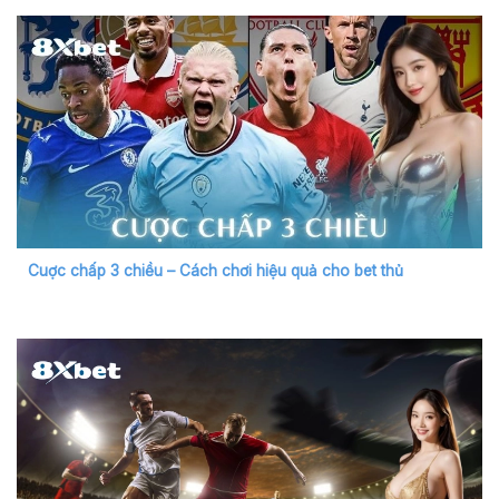
Cuợc chấp 3 chiều – Cách chơi hiệu quả cho bet thủ