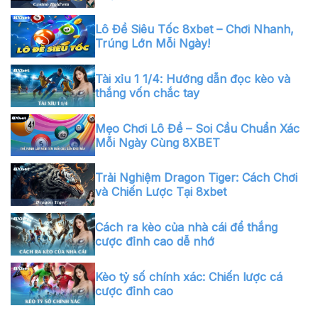
Lô Đề Siêu Tốc 8xbet – Chơi Nhanh,
Trúng Lớn Mỗi Ngày!
Tài xỉu 1 1/4: Hướng dẫn đọc kèo và
thắng vốn chắc tay
Mẹo Chơi Lô Đề – Soi Cầu Chuẩn Xác
Mỗi Ngày Cùng 8XBET
Trải Nghiệm Dragon Tiger: Cách Chơi
và Chiến Lược Tại 8xbet
Cách ra kèo của nhà cái để thắng
cược đỉnh cao dễ nhớ
Kèo tỷ số chính xác: Chiến lược cá
cược đỉnh cao