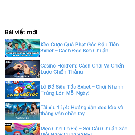
Bài viết mới
Kèo Cược Quả Phạt Góc Đầu Tiên
8xbet – Cách Đọc Kèo Chuẩn
Casino Hold’em: Cách Chơi Và Chiến
Lược Chiến Thắng
Lô Đề Siêu Tốc 8xbet – Chơi Nhanh,
Trúng Lớn Mỗi Ngày!
Tài xỉu 1 1/4: Hướng dẫn đọc kèo và
thắng vốn chắc tay
Mẹo Chơi Lô Đề – Soi Cầu Chuẩn Xác
Mỗi Ngày Cùng 8XBET