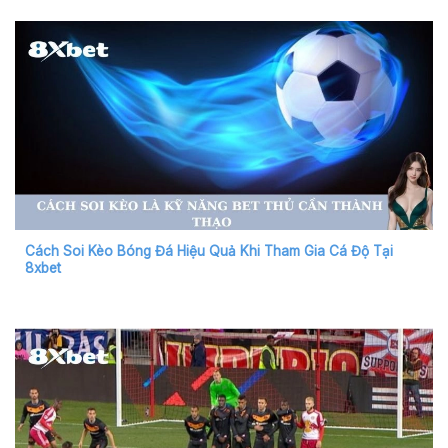
Cách Soi Kèo Bóng Đá Hiệu Quả Khi Tham Gia Cá Độ Tại
8xbet