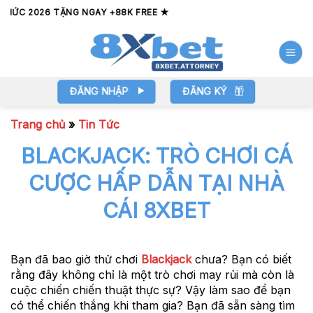
Bỏ
26 TẶNG NGAY +88K FREE ★
qua
nội
dung
ĐĂNG NHẬP
ĐĂNG KÝ
Trang chủ
»
Tin Tức
BLACKJACK: TRÒ CHƠI CÁ
CƯỢC HẤP DẪN TẠI NHÀ
CÁI 8XBET
Bạn đã bao giờ thử chơi
Blackjack
chưa? Bạn có biết
rằng đây không chỉ là một trò chơi may rủi mà còn là
cuộc chiến chiến thuật thực sự? Vậy làm sao để bạn
có thể chiến thắng khi tham gia? Bạn đã sẵn sàng tìm