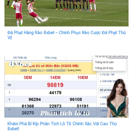
Đá Phạt Hàng Rào 8xbet – Chinh Phục Kèo Cược Đá Phạt Thú
Vị!
Khám Phá Bí Kíp Phân Tích Lô Tô Chính Xác Với Cao Thủ
8xbet!