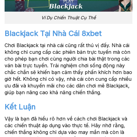
Ví Dụ Chiến Thuật Cụ Thể
Blackjack Tại Nhà Cái 8xbet
Chơi Blackjack tại nhà cái cũng rất thú vị đấy. Nhà cái
không chỉ cung cấp các phiên bản trực tuyến mà còn
cho phép bạn chơi cùng người chia bài thật trong các
ván bài trực tuyến. Trải nghiệm chơi sống động này
chắc chắn sẽ khiến bạn cảm thấy phấn khích hơn bao
giờ hết. Không chỉ có vậy, nhà cái còn cung cấp nhiều
ưu đãi và khuyến mãi cho các dân chơi mê Blackjack,
giúp bạn nâng cao khả năng chiến thắng.
Kết Luận
Vậy là bạn đã hiểu rõ hơn về cách chơi Blackjack và
các chiến thuật áp dụng vào thực tế. Hãy nhớ rằng,
chiến thắng không chỉ dựa vào may mắn mà còn là