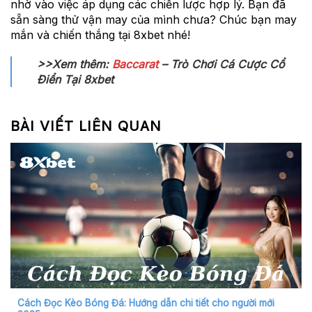
nhờ vào việc áp dụng các chiến lược hợp lý. Bạn đã
sẵn sàng thử vận may của mình chưa? Chúc bạn may
mắn và chiến thắng tại 8xbet nhé!
>>Xem thêm:
Baccarat
– Trò Chơi Cá Cược Cổ
Điển Tại 8xbet
BÀI VIẾT LIÊN QUAN
Cách Đọc Kèo Bóng Đá: Hướng dẫn chi tiết cho người mới