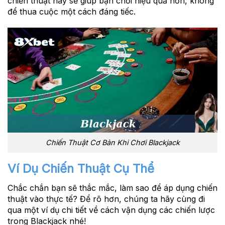
chiến thuật này sẽ giúp bạn chơi hiệu quả hơn, không
để thua cuộc một cách đáng tiếc.
Chiến Thuật Cơ Bản Khi Chơi Blackjack
Ví Dụ Chiến Thuật Cụ Thể
Chắc chắn bạn sẽ thắc mắc, làm sao để áp dụng chiến
thuật vào thực tế? Để rõ hơn, chúng ta hãy cùng đi
qua một ví dụ chi tiết về cách vận dụng các chiến lược
trong Blackjack nhé!