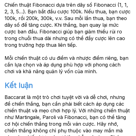
Chiến thuật Fibonacci dựa trên dãy số Fibonacci (1, 1,
2, 3, 5…). Bạn bắt đầu cược 100k. Nếu thua, bạn cược
100k, rồi 200k, 300k, v.v. Sau mỗi lần thua, bạn theo
dãy số để tăng cược. Khi thắng, bạn quay lại mức
cược ban đầu. Fibonacci giúp bạn giảm thiểu rủi ro
trong chuỗi thua dài nhưng có thể đẩy cược lên cao
trong trường hợp thua liên tiếp.
Mỗi chiến thuật có ưu điểm và nhược điểm riêng, bạn
cần lựa chọn và áp dụng phù hợp với phong cách
chơi và khả năng quản lý vốn của mình.
Kết luận
Baccarat là một trò chơi tuyệt vời và dễ chơi, nhưng
để chiến thắng, bạn cần phải biết cách áp dụng các
chiến thuật và mẹo chơi hợp lý. Với những chiến thuật
như Martingale, Paroli và Fibonacci, bạn có thể tăng
cơ hội chiến thắng trong mỗi ván cược. Hãy nhớ,
chiến thắng không chỉ phụ thuộc vào may mắn mà