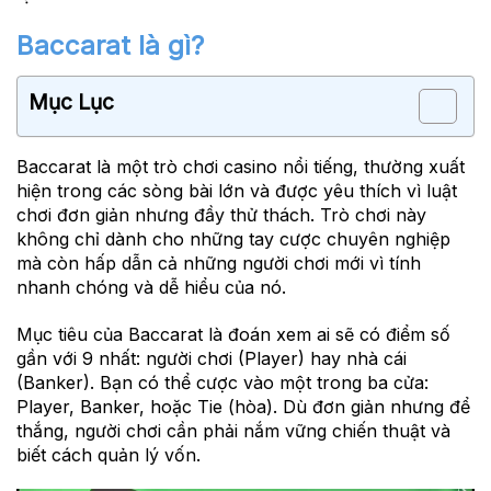
Baccarat là gì?
Mục Lục
Baccarat là một trò chơi casino nổi tiếng, thường xuất
hiện trong các sòng bài lớn và được yêu thích vì luật
chơi đơn giản nhưng đầy thử thách. Trò chơi này
không chỉ dành cho những tay cược chuyên nghiệp
mà còn hấp dẫn cả những người chơi mới vì tính
nhanh chóng và dễ hiểu của nó.
Mục tiêu của Baccarat là đoán xem ai sẽ có điểm số
gần với 9 nhất: người chơi (Player) hay nhà cái
(Banker). Bạn có thể cược vào một trong ba cửa:
Player, Banker, hoặc Tie (hòa). Dù đơn giản nhưng để
thắng, người chơi cần phải nắm vững chiến thuật và
biết cách quản lý vốn.