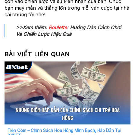
còn vào chiến lược và sự kiên nhẫn của bạn. Chúc
bạn may mắn và thắng lớn trong mỗi ván cược tại nhà
cái chúng tôi nhé!
>>Xem thêm:
Roulette
: Hướng Dẫn Cách Chơi
Và Chiến Lược Hiệu Quả
BÀI VIẾT LIÊN QUAN
Tiền Com – Chính Sách Hoa Hồng Minh Bạch, Hấp Dẫn Tại