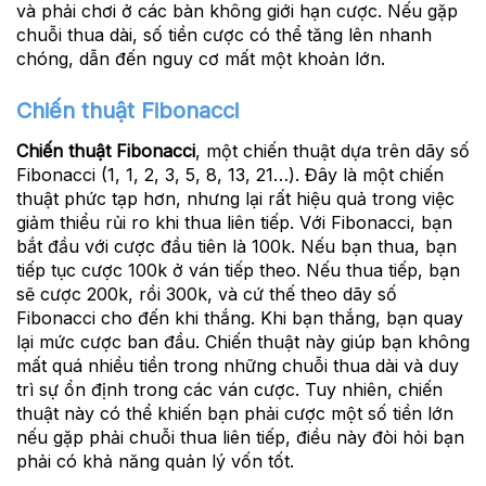
và phải chơi ở các bàn không giới hạn cược. Nếu gặp
chuỗi thua dài, số tiền cược có thể tăng lên nhanh
chóng, dẫn đến nguy cơ mất một khoản lớn.
Chiến thuật Fibonacci
Chiến thuật Fibonacci
, một chiến thuật dựa trên dãy số
Fibonacci (1, 1, 2, 3, 5, 8, 13, 21…). Đây là một chiến
thuật phức tạp hơn, nhưng lại rất hiệu quả trong việc
giảm thiểu rủi ro khi thua liên tiếp. Với Fibonacci, bạn
bắt đầu với cược đầu tiên là 100k. Nếu bạn thua, bạn
tiếp tục cược 100k ở ván tiếp theo. Nếu thua tiếp, bạn
sẽ cược 200k, rồi 300k, và cứ thế theo dãy số
Fibonacci cho đến khi thắng. Khi bạn thắng, bạn quay
lại mức cược ban đầu. Chiến thuật này giúp bạn không
mất quá nhiều tiền trong những chuỗi thua dài và duy
trì sự ổn định trong các ván cược. Tuy nhiên, chiến
thuật này có thể khiến bạn phải cược một số tiền lớn
nếu gặp phải chuỗi thua liên tiếp, điều này đòi hỏi bạn
phải có khả năng quản lý vốn tốt.