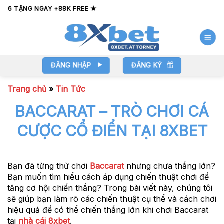
Bỏ
 NGAY +88K FREE ★
qua
nội
dung
ĐĂNG NHẬP
ĐĂNG KÝ
Trang chủ
»
Tin Tức
BACCARAT – TRÒ CHƠI CÁ
CƯỢC CỔ ĐIỂN TẠI 8XBET
Bạn đã từng thử chơi
Baccarat
nhưng chưa thắng lớn?
Bạn muốn tìm hiểu cách áp dụng chiến thuật chơi để
tăng cơ hội chiến thắng? Trong bài viết này, chúng tôi
sẽ giúp bạn làm rõ các chiến thuật cụ thể và cách chơi
hiệu quả để có thể chiến thắng lớn khi chơi Baccarat
tại
nhà cái 8xbet
.