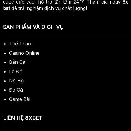
cược cực cao, hỗ trợ tận tâm 24/7. Tham gia ngay
8x
bet
để trải nghiệm dịch vụ chất lượng!
SẢN PHẨM VÀ DỊCH VỤ
Thể Thao
Casino Online
Bắn Cá
Lô Đề
Nổ Hũ
Đá Gà
Game Bài
LIÊN HỆ 8XBET