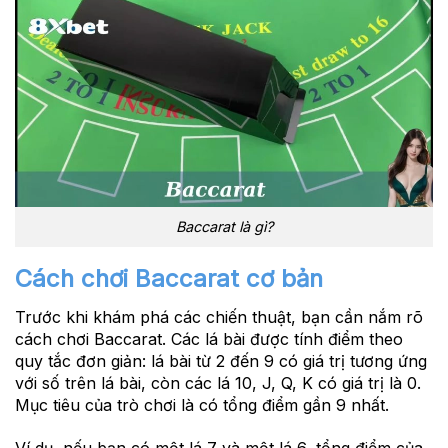
Baccarat là gì?
Cách chơi Baccarat cơ bản
Trước khi khám phá các chiến thuật, bạn cần nắm rõ
cách chơi Baccarat. Các lá bài được tính điểm theo
quy tắc đơn giản: lá bài từ 2 đến 9 có giá trị tương ứng
với số trên lá bài, còn các lá 10, J, Q, K có giá trị là 0.
Mục tiêu của trò chơi là có tổng điểm gần 9 nhất.
Ví dụ, nếu bạn có một lá 7 và một lá 6, tổng điểm của