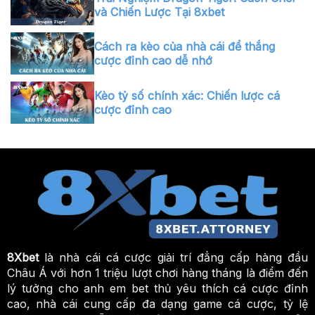
và Chiến Lược Tại 8xbet
Cách ra kèo của nhà cái để thắng
cược đỉnh cao dễ nhớ
Kèo tỷ số chính xác: Chiến lược cá
cược đỉnh cao
8Xbet
là nhà cái cá cược giải trí đẳng cấp hàng đầu
Châu Á với hơn 1 triệu lượt chơi hàng tháng là điểm đến
lý tưởng cho anh em bet thủ yêu thích cá cược đỉnh
cao, nhà cái cung cấp đa dạng game cá cược, tỷ lệ