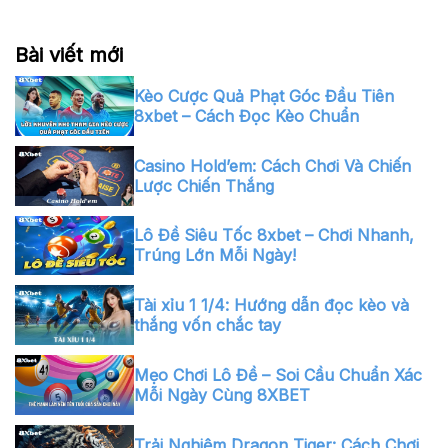
Bài viết mới
Kèo Cược Quả Phạt Góc Đầu Tiên
8xbet – Cách Đọc Kèo Chuẩn
Casino Hold’em: Cách Chơi Và Chiến
Lược Chiến Thắng
Lô Đề Siêu Tốc 8xbet – Chơi Nhanh,
Trúng Lớn Mỗi Ngày!
Tài xỉu 1 1/4: Hướng dẫn đọc kèo và
thắng vốn chắc tay
Mẹo Chơi Lô Đề – Soi Cầu Chuẩn Xác
Mỗi Ngày Cùng 8XBET
Trải Nghiệm Dragon Tiger: Cách Chơi