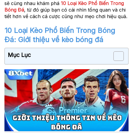
sẽ cùng nhau khám phá
10 Loại Kèo Phổ Biến Trong
Bóng Đá
, từ đó giúp bạn có cái nhìn tổng quan và chi
tiết hơn về cách cá cược cũng như mẹo chơi hiệu quả.
10 Loại Kèo Phổ Biến Trong Bóng
Đá: Giới thiệu về kèo bóng đá
Mục Lục