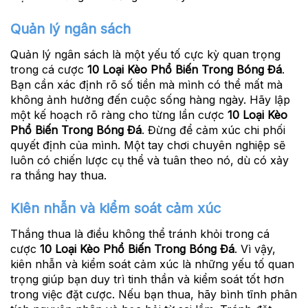
Quản lý ngân sách
Quản lý ngân sách là một yếu tố cực kỳ quan trọng
trong cá cược
10 Loại Kèo Phổ Biến Trong Bóng Đá
.
Bạn cần xác định rõ số tiền mà mình có thể mất mà
không ảnh hưởng đến cuộc sống hàng ngày. Hãy lập
một kế hoạch rõ ràng cho từng lần cược
10 Loại Kèo
Phổ Biến Trong Bóng Đá
. Đừng để cảm xúc chi phối
quyết định của mình. Một tay chơi chuyên nghiệp sẽ
luôn có chiến lược cụ thể và tuân theo nó, dù có xảy
ra thắng hay thua.
Kiên nhẫn và kiểm soát cảm xúc
Thắng thua là điều không thể tránh khỏi trong cá
cược
10 Loại Kèo Phổ Biến Trong Bóng Đá
. Vì vậy,
kiên nhẫn và kiểm soát cảm xúc là những yếu tố quan
trọng giúp bạn duy trì tinh thần và kiểm soát tốt hơn
trong việc đặt cược. Nếu bạn thua, hãy bình tĩnh phân