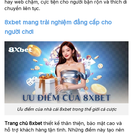
hay web chậm, cực tiện cho người bận rộn và thích di
chuyển liên tục.
8xbet mang trải nghiệm đẳng cấp cho
người chơi
Ưu điểm của nhà cái 8xbet trong thế giới cá cược
Trang chủ 8xbet
thiết kế thân thiện, bảo mật cao và
hỗ trợ khách hàng tận tình. Những điểm này tạo nên