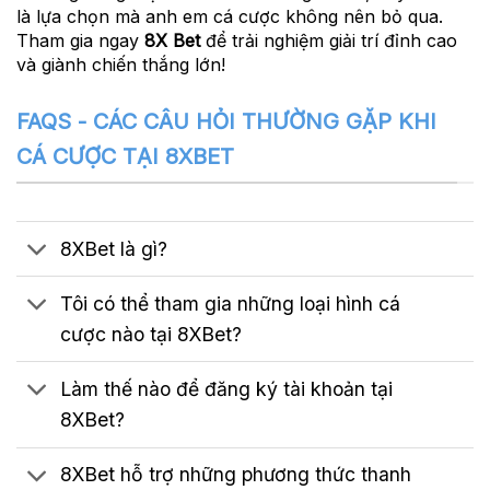
là lựa chọn mà anh em cá cược không nên bỏ qua.
Tham gia ngay
8X Bet
để trải nghiệm giải trí đỉnh cao
và giành chiến thắng lớn!
FAQS - CÁC CÂU HỎI THƯỜNG GẶP KHI
CÁ CƯỢC TẠI 8XBET
8XBet là gì?
Tôi có thể tham gia những loại hình cá
cược nào tại 8XBet?
Làm thế nào để đăng ký tài khoản tại
8XBet?
8XBet hỗ trợ những phương thức thanh