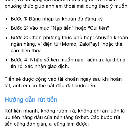
phương thức giúp anh em thoải mái dùng theo ý muốn:
Bước 1:
Đăng nhập tài khoản đã đăng ký.
Bước 2:
Vào mục “Nạp tiền” hoặc “Gửi tiền”.
Bước 3:
Chọn phương thức phù hợp: chuyển khoản
ngân hàng, ví điện tử (Momo, ZaloPay), hoặc thẻ
cào điện thoại.
Bước 4:
Nhập số tiền muốn nạp, kiểm tra lại thông
tin rồi xác nhận giao dịch.
Tiền sẽ được cộng vào tài khoản ngay sau khi hoàn
tất, anh em có thể bắt đầu đặt cược liền.
Hướng dẫn rút tiền
Rút tiền nhanh, không rườm rà, không phí ẩn luôn là
ưu tiên hàng đầu của nền tảng 8xbet. Các bước rút
tiền cũng đơn giản, ai cũng làm được: