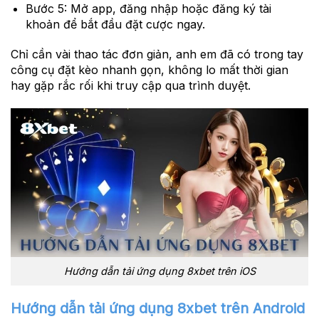
Bước 5:
Mở app, đăng nhập hoặc đăng ký tài
khoản để bắt đầu đặt cược ngay.
Chỉ cần vài thao tác đơn giản, anh em đã có trong tay
công cụ đặt kèo nhanh gọn, không lo mất thời gian
hay gặp rắc rối khi truy cập qua trình duyệt.
Hướng dẫn tải ứng dụng 8xbet trên iOS
Hướng dẫn tải ứng dụng 8xbet trên Android