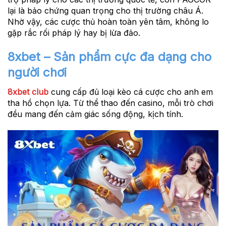
lại là bảo chứng quan trọng cho thị trường châu Á.
Nhờ vậy, các cược thủ hoàn toàn yên tâm, không lo
gặp rắc rối pháp lý hay bị lừa đảo.
8xbet – Sản phẩm cực đa dạng cho
người chơi
8xbet club
cung cấp đủ loại kèo cá cược cho anh em
tha hồ chọn lựa. Từ thể thao đến casino, mỗi trò chơi
đều mang đến cảm giác sống động, kịch tính.