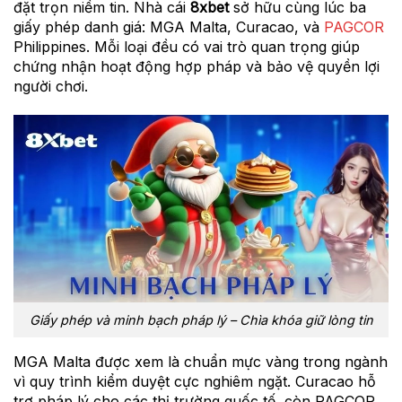
đặt trọn niềm tin. Nhà cái
8xbet
sở hữu cùng lúc ba
giấy phép danh giá: MGA Malta, Curacao, và
PAGCOR
Philippines. Mỗi loại đều có vai trò quan trọng giúp
chứng nhận hoạt động hợp pháp và bảo vệ quyền lợi
người chơi.
Giấy phép và minh bạch pháp lý – Chìa khóa giữ lòng tin
MGA Malta được xem là chuẩn mực vàng trong ngành
vì quy trình kiểm duyệt cực nghiêm ngặt. Curacao hỗ
trợ pháp lý cho các thị trường quốc tế, còn PAGCOR