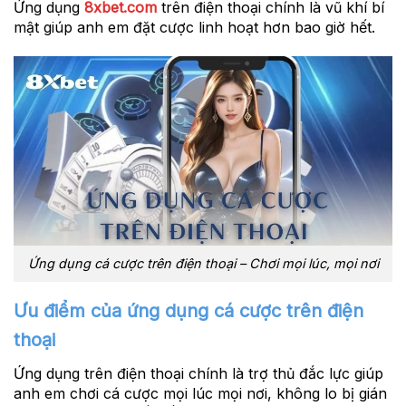
Ứng dụng
8xbet.com
trên điện thoại chính là vũ khí bí
mật giúp anh em đặt cược linh hoạt hơn bao giờ hết.
Ứng dụng cá cược trên điện thoại – Chơi mọi lúc, mọi nơi
Ưu điểm của ứng dụng cá cược trên điện
thoại
Ứng dụng trên điện thoại chính là trợ thủ đắc lực giúp
anh em chơi cá cược mọi lúc mọi nơi, không lo bị gián