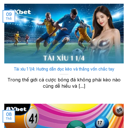
09
Th5
Tài xỉu 1 1/4: Hướng dẫn đọc kèo và thắng vốn chắc tay
Trong thế giới cá cược bóng đá không phải kèo nào
cũng dễ hiểu và [...]
08
Th5