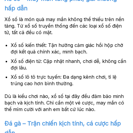
hấp dẫn
Xổ số là món quà may mắn không thể thiếu trên nền
tảng. Từ xổ số truyền thống đến các loại xổ số điện
tử, tất cả đều có mặt.
Xổ số kiến thiết:
Tận hưởng cảm giác hồi hộp chờ
đợi kết quả chính xác, minh bạch.
Xổ số điện tử:
Cập nhật nhanh, chơi dễ, không cần
đợi lâu.
Xổ số lô tô trực tuyến:
Đa dạng kênh chơi, tỉ lệ
trúng cao hơn bình thường.
Dù là kiểu chơi nào, xổ số tại đây đều đảm bảo minh
bạch và kịch tính. Chỉ cần một vé cược, may mắn có
thể mỉm cười với anh em bất cứ lúc nào.
Đá gà – Trận chiến kịch tính, cá cược hấp
dẫn