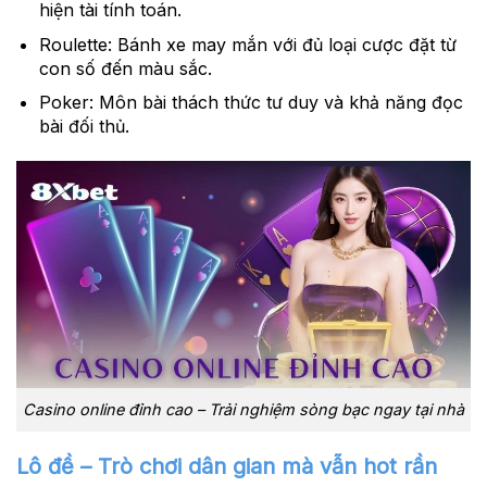
hiện tài tính toán.
Roulette:
Bánh xe may mắn với đủ loại cược đặt từ
con số đến màu sắc.
Poker:
Môn bài thách thức tư duy và khả năng đọc
bài đối thủ.
Casino online đỉnh cao – Trải nghiệm sòng bạc ngay tại nhà
Lô đề – Trò chơi dân gian mà vẫn hot rần