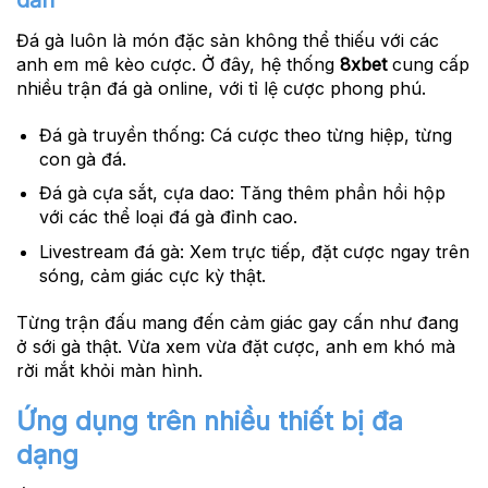
Đá gà luôn là món đặc sản không thể thiếu với các
anh em mê kèo cược. Ở đây, hệ thống
8xbet
cung cấp
nhiều trận đá gà online, với tỉ lệ cược phong phú.
Đá gà truyền thống:
Cá cược theo từng hiệp, từng
con gà đá.
Đá gà cựa sắt, cựa dao:
Tăng thêm phần hồi hộp
với các thể loại đá gà đỉnh cao.
Livestream đá gà:
Xem trực tiếp, đặt cược ngay trên
sóng, cảm giác cực kỳ thật.
Từng trận đấu mang đến cảm giác gay cấn như đang
ở sới gà thật. Vừa xem vừa đặt cược, anh em khó mà
rời mắt khỏi màn hình.
Ứng dụng trên nhiều thiết bị đa
dạng