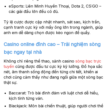
eSports:
Liên Minh Huyền Thoại, Dota 2, CS:GO –
các giải đấu lớn đều có đủ.
Tỷ lệ cược được cập nhật nhanh, sát sao, kịch trần,
cạnh tranh cực kỳ với mấy ông lớn trong ngành, giúp
anh em dễ dàng chọn được kèo ngon để quẩy.
Casino online đỉnh cao – Trải nghiệm sòng
bạc ngay tại nhà
Không chỉ riêng thể thao, sảnh casino
sòng bạc trực
tuyến
cũng được đầu tư cực kỳ kỹ lưỡng. Đồ họa sắc
nét, âm thanh sống động đến từng chi tiết, khiến ai
chơi cũng cảm thấy như đang ngồi giữa một sòng bạc
thật sự.
Baccarat:
Trò bài đình đám với luật chơi dễ hiểu,
kịch tính từng ván.
Blackjack:
Môn bài chiến thuật, giúp người chơi thể